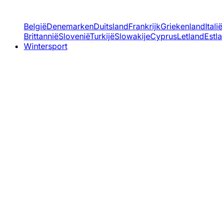
België
Denemarken
Duitsland
Frankrijk
Griekenland
Itali
Brittannië
Slovenië
Turkijë
Slowakije
Cyprus
Letland
Estl
Wintersport