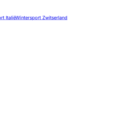
t Italië
Wintersport Zwitserland