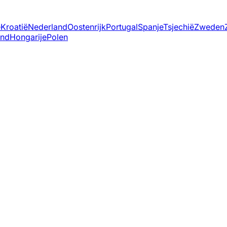
ë
Kroatië
Nederland
Oostenrijk
Portugal
Spanje
Tsjechië
Zweden
and
Hongarije
Polen