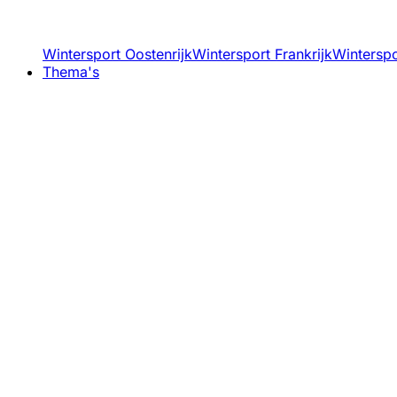
Wintersport Oostenrijk
Wintersport Frankrijk
Winterspor
Thema's