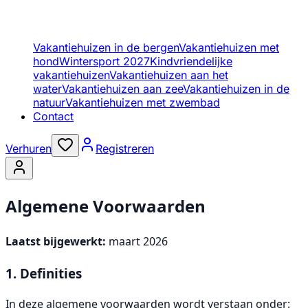
Vakantiehuizen in de bergen
Vakantiehuizen met
hond
Wintersport 2027
Kindvriendelijke
vakantiehuizen
Vakantiehuizen aan het
water
Vakantiehuizen aan zee
Vakantiehuizen in de
natuur
Vakantiehuizen met zwembad
Contact
Verhuren
Registreren
Algemene Voorwaarden
Laatst bijgewerkt:
maart 2026
1. Definities
In deze algemene voorwaarden wordt verstaan onder: