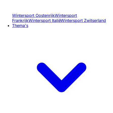
Wintersport Oostenrijk
Wintersport
Frankrijk
Wintersport Italië
Wintersport Zwitserland
Thema's