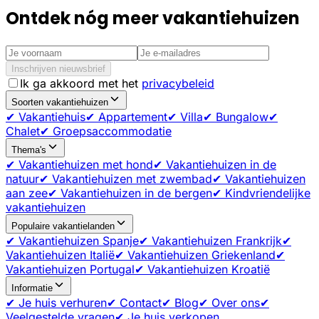
Ontdek nóg meer vakantiehuizen
Inschrijven nieuwsbrief
Ik ga akkoord met het
privacybeleid
Soorten vakantiehuizen
✔ Vakantiehuis
✔ Appartement
✔ Villa
✔ Bungalow
✔
Chalet
✔ Groepsaccommodatie
Thema's
✔ Vakantiehuizen met hond
✔ Vakantiehuizen in de
natuur
✔ Vakantiehuizen met zwembad
✔ Vakantiehuizen
aan zee
✔ Vakantiehuizen in de bergen
✔ Kindvriendelijke
vakantiehuizen
Populaire vakantielanden
✔ Vakantiehuizen Spanje
✔ Vakantiehuizen Frankrijk
✔
Vakantiehuizen Italië
✔ Vakantiehuizen Griekenland
✔
Vakantiehuizen Portugal
✔ Vakantiehuizen Kroatië
Informatie
✔ Je huis verhuren
✔ Contact
✔ Blog
✔ Over ons
✔
Veelgestelde vragen
✔ Je huis verkopen