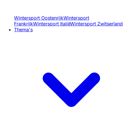
Wintersport Oostenrijk
Wintersport
Frankrijk
Wintersport Italië
Wintersport Zwitserland
Thema's