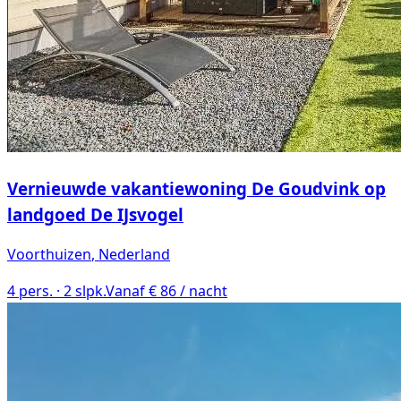
Vernieuwde vakantiewoning De Goudvink op
landgoed De IJsvogel
Voorthuizen
, Nederland
4
pers. ·
2
slpk.
Vanaf € 86 / nacht