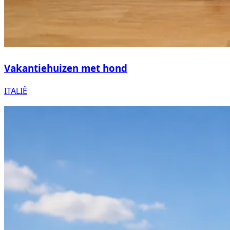
Vakantiehuizen met hond
ITALIË