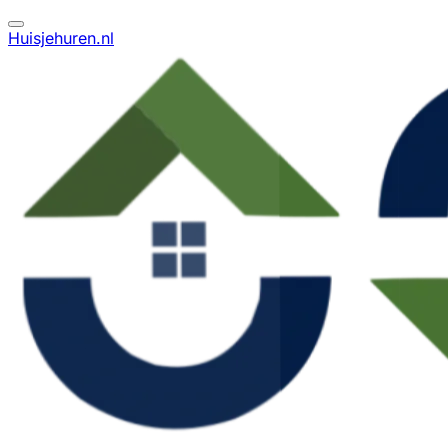
Huisjehuren.nl