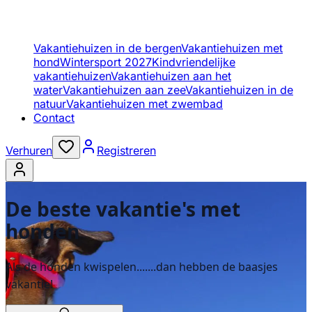
Vakantiehuizen in de bergen
Vakantiehuizen met
hond
Wintersport 2027
Kindvriendelijke
vakantiehuizen
Vakantiehuizen aan het
water
Vakantiehuizen aan zee
Vakantiehuizen in de
natuur
Vakantiehuizen met zwembad
Contact
Verhuren
Registreren
De beste vakantie's met
honden
Als de honden kwispelen.......dan hebben de baasjes
vakantie!