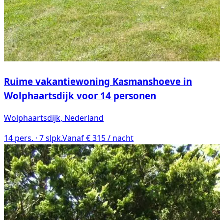
Ruime vakantiewoning Kasmanshoeve in
Wolphaartsdijk voor 14 personen
Wolphaartsdijk
, Nederland
14
pers. ·
7
slpk.
Vanaf € 315 / nacht