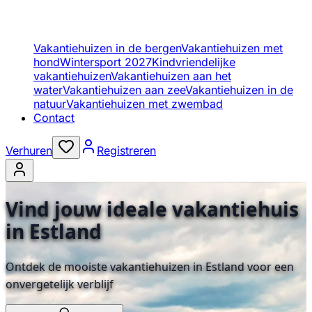
Vakantiehuizen in de bergen
Vakantiehuizen met
hond
Wintersport 2027
Kindvriendelijke
vakantiehuizen
Vakantiehuizen aan het
water
Vakantiehuizen aan zee
Vakantiehuizen in de
natuur
Vakantiehuizen met zwembad
Contact
Verhuren
Registreren
Vind jouw ideale vakantiehuis
in Estland
Ontdek de mooiste vakantiehuizen in Estland voor een
onvergetelijk verblijf