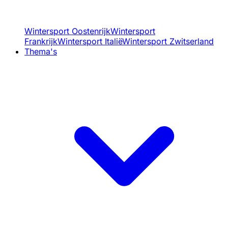
Wintersport Oostenrijk
Wintersport
Frankrijk
Wintersport Italië
Wintersport Zwitserland
Thema's