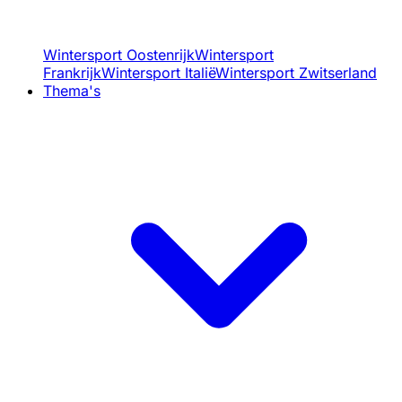
Wintersport Oostenrijk
Wintersport
Frankrijk
Wintersport Italië
Wintersport Zwitserland
Thema's