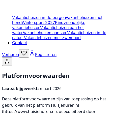
Vakantiehuizen in de bergen
Vakantiehuizen met
hond
Wintersport 2027
Kindvriendelijke
vakantiehuizen
Vakantiehuizen aan het
water
Vakantiehuizen aan zee
Vakantiehuizen in de
natuur
Vakantiehuizen met zwembad
Contact
Verhuren
Registreren
Platformvoorwaarden
Laatst bijgewerkt:
maart 2026
Deze platformvoorwaarden zijn van toepassing op het
gebruik van het platform Huisjehuren.nl
(https://www.huisjehuren.nl), geëxploiteerd door