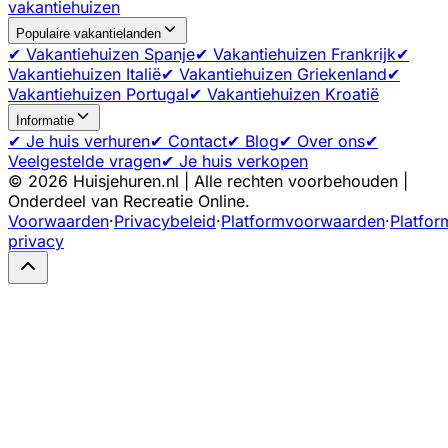
vakantiehuizen
Populaire vakantielanden
✔ Vakantiehuizen Spanje
✔ Vakantiehuizen Frankrijk
✔
Vakantiehuizen Italië
✔ Vakantiehuizen Griekenland
✔
Vakantiehuizen Portugal
✔ Vakantiehuizen Kroatië
Informatie
✔ Je huis verhuren
✔ Contact
✔ Blog
✔ Over ons
✔
Veelgestelde vragen
✔ Je huis verkopen
©
2026
Huisjehuren.nl | Alle rechten voorbehouden |
Onderdeel van Recreatie Online.
Voorwaarden
·
Privacybeleid
·
Platformvoorwaarden
·
Platfor
privacy