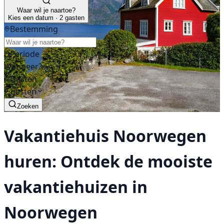
Waar wil je naartoe?
Kies een datum · 2 gasten
Bestemming
Periode
Wanneer?
Gasten
2 gasten
Zoeken
Vakantiehuis Noorwegen
huren: Ontdek de mooiste
vakantiehuizen in
Noorwegen