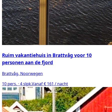
Ruim vakantiehuis in Brattvåg voor 10
personen aan de fjord
Brattvåg
, Noorwegen
10
pers. ·
4
slpk.
Vanaf € 161 / nacht