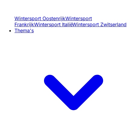
Wintersport Oostenrijk
Wintersport
Frankrijk
Wintersport Italië
Wintersport Zwitserland
Thema's