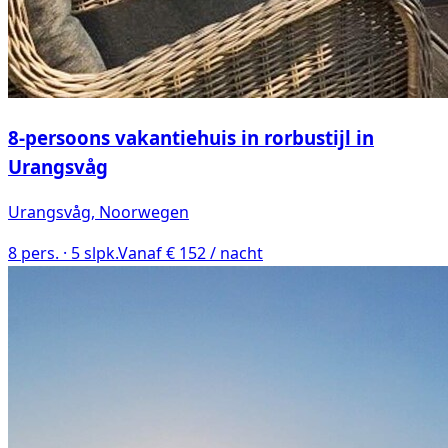
8-persoons vakantiehuis in rorbustijl in
Urangsvåg
Urangsvåg
, Noorwegen
8
pers. ·
5
slpk.
Vanaf € 152 / nacht