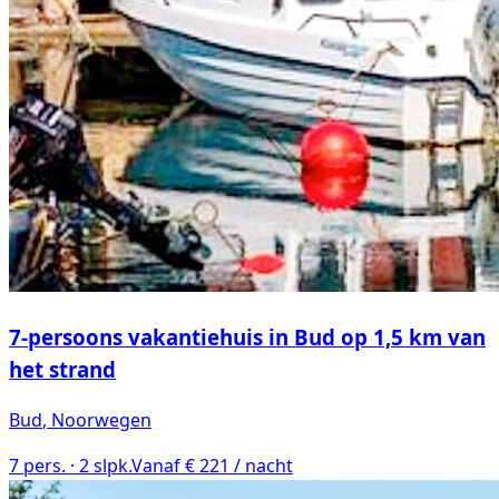
7-persoons vakantiehuis in Bud op 1,5 km van
het strand
Bud
, Noorwegen
7
pers. ·
2
slpk.
Vanaf € 221 / nacht