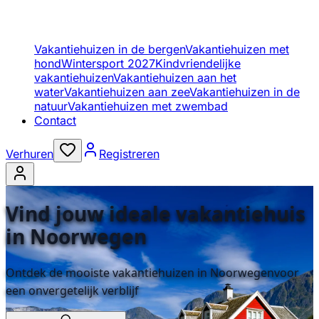
Vakantiehuizen in de bergen
Vakantiehuizen met
hond
Wintersport 2027
Kindvriendelijke
vakantiehuizen
Vakantiehuizen aan het
water
Vakantiehuizen aan zee
Vakantiehuizen in de
natuur
Vakantiehuizen met zwembad
Contact
Verhuren
Registreren
Vind jouw ideale vakantiehuis
in Noorwegen
Ontdek de mooiste vakantiehuizen in Noorwegenvoor
een onvergetelijk verblijf