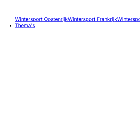
Wintersport Oostenrijk
Wintersport Frankrijk
Winterspor
Thema's