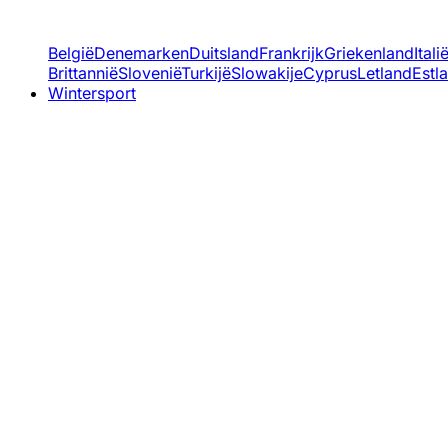
België
Denemarken
Duitsland
Frankrijk
Griekenland
Itali
Brittannië
Slovenië
Turkijë
Slowakije
Cyprus
Letland
Estl
Wintersport