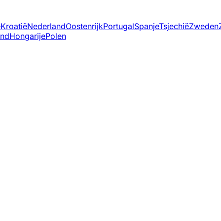
ë
Kroatië
Nederland
Oostenrijk
Portugal
Spanje
Tsjechië
Zweden
and
Hongarije
Polen