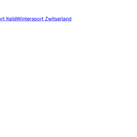
t Italië
Wintersport Zwitserland