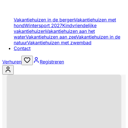
Vakantiehuizen in de bergen
Vakantiehuizen met
hond
Wintersport 2027
Kindvriendelijke
vakantiehuizen
Vakantiehuizen aan het
water
Vakantiehuizen aan zee
Vakantiehuizen in de
natuur
Vakantiehuizen met zwembad
Contact
Verhuren
Registreren