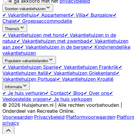
Ik ga akkoord met het
privacybeleid
Soorten vakantiehuizen
✔ Vakantiehuis
✔ Appartement
✔ Villa
✔ Bungalow
✔
Chalet
✔ Groepsaccommodatie
Thema's
✔ Vakantiehuizen met hond
✔ Vakantiehuizen in de
natuur
✔ Vakantiehuizen met zwembad
✔ Vakantiehuizen
aan zee
✔ Vakantiehuizen in de bergen
✔ Kindvriendelijke
vakantiehuizen
Populaire vakantielanden
✔ Vakantiehuizen Spanje
✔ Vakantiehuizen Frankrijk
✔
Vakantiehuizen Italië
✔ Vakantiehuizen Griekenland
✔
Vakantiehuizen Portugal
✔ Vakantiehuizen Kroatië
Informatie
✔ Je huis verhuren
✔ Contact
✔ Blog
✔ Over ons
✔
Veelgestelde vragen
✔ Je huis verkopen
©
2026
Huisjehuren.nl | Alle rechten voorbehouden |
Onderdeel van Recreatie Online.
Voorwaarden
·
Privacybeleid
·
Platformvoorwaarden
·
Platfor
privacy