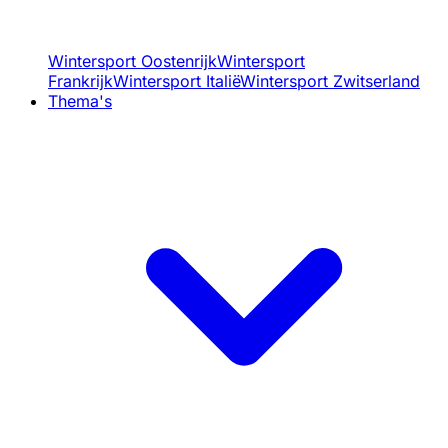
Wintersport Oostenrijk
Wintersport
Frankrijk
Wintersport Italië
Wintersport Zwitserland
Thema's