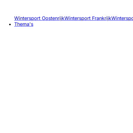
Wintersport Oostenrijk
Wintersport Frankrijk
Winterspor
Thema's