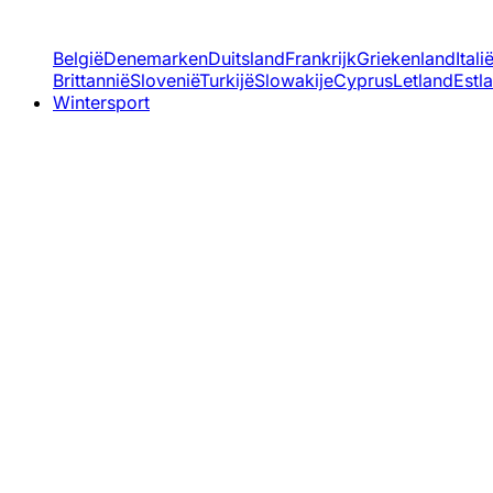
België
Denemarken
Duitsland
Frankrijk
Griekenland
Itali
Brittannië
Slovenië
Turkijë
Slowakije
Cyprus
Letland
Estl
Wintersport