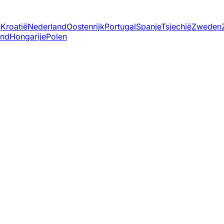
ë
Kroatië
Nederland
Oostenrijk
Portugal
Spanje
Tsjechië
Zweden
and
Hongarije
Polen