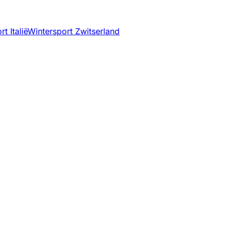
t Italië
Wintersport Zwitserland