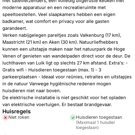
met satellietzenders, een volledig uitgeruste keuken met
moderne apparatuur en een recreatieruimte met
speeltoestellen. Veel slaapkamers hebben een eigen
badkamer, wat comfort en privacy voor alle gasten
garandeert.
Verken nabijgelegen pareltjes zoals Valkenburg (17 km),
Maastricht (21 km) en Aken (30 km). Natuurliefhebbers
kunnen een uitstapje maken naar het natuurpark de Hoge
Venen of genieten van wandelpaden direct voor de deur. De
luchthaven van Luik ligt op slechts 27 km afstand. Extra's: -
Gratis wifi - Huisdieren toegestaan (max. 1) - 3
parkeerplaatsen - Ideaal voor reünies, retraites en uitstapjes
in de natuur Vanwege hygiënische redenen mogen
huisdieren niet naar boven.
De elektrische installatie is niet geschikt voor het opladen
van elektrische voertuigen. Er bestaat brandgevaar.
Huisregels
Niet roken
Huisdieren toegestaan
✕
✓
(
Maximaal 1 huisdier
toegestaan
)