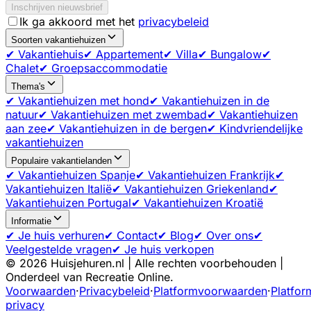
Inschrijven nieuwsbrief
Ik ga akkoord met het
privacybeleid
Soorten vakantiehuizen
✔ Vakantiehuis
✔ Appartement
✔ Villa
✔ Bungalow
✔
Chalet
✔ Groepsaccommodatie
Thema's
✔ Vakantiehuizen met hond
✔ Vakantiehuizen in de
natuur
✔ Vakantiehuizen met zwembad
✔ Vakantiehuizen
aan zee
✔ Vakantiehuizen in de bergen
✔ Kindvriendelijke
vakantiehuizen
Populaire vakantielanden
✔ Vakantiehuizen Spanje
✔ Vakantiehuizen Frankrijk
✔
Vakantiehuizen Italië
✔ Vakantiehuizen Griekenland
✔
Vakantiehuizen Portugal
✔ Vakantiehuizen Kroatië
Informatie
✔ Je huis verhuren
✔ Contact
✔ Blog
✔ Over ons
✔
Veelgestelde vragen
✔ Je huis verkopen
©
2026
Huisjehuren.nl | Alle rechten voorbehouden |
Onderdeel van Recreatie Online.
Voorwaarden
·
Privacybeleid
·
Platformvoorwaarden
·
Platfor
privacy