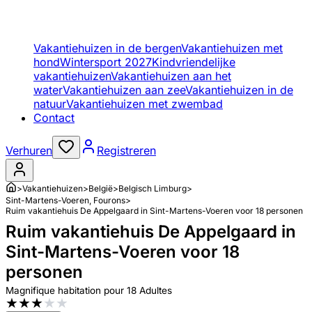
Vakantiehuizen in de bergen
Vakantiehuizen met
hond
Wintersport 2027
Kindvriendelijke
vakantiehuizen
Vakantiehuizen aan het
water
Vakantiehuizen aan zee
Vakantiehuizen in de
natuur
Vakantiehuizen met zwembad
Contact
Verhuren
Registreren
>
Vakantiehuizen
>
België
>
Belgisch Limburg
>
Sint-Martens-Voeren, Fourons
>
Ruim vakantiehuis De Appelgaard in Sint-Martens-Voeren voor 18 personen
Ruim vakantiehuis De Appelgaard in
Sint-Martens-Voeren voor 18
personen
Magnifique habitation pour 18 Adultes
★
★
★
★
★