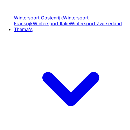
Wintersport Oostenrijk
Wintersport
Frankrijk
Wintersport Italië
Wintersport Zwitserland
Thema's