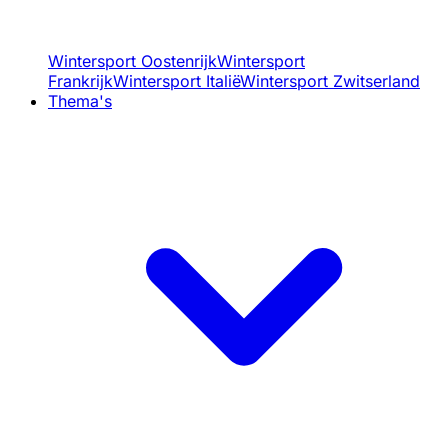
Wintersport Oostenrijk
Wintersport
Frankrijk
Wintersport Italië
Wintersport Zwitserland
Thema's