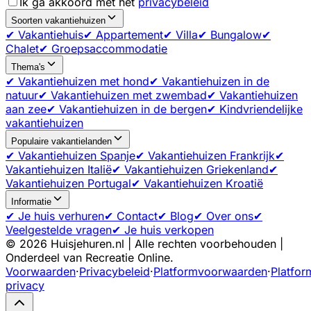
Ik ga akkoord met het
privacybeleid
Soorten vakantiehuizen
✔ Vakantiehuis
✔ Appartement
✔ Villa
✔ Bungalow
✔
Chalet
✔ Groepsaccommodatie
Thema's
✔ Vakantiehuizen met hond
✔ Vakantiehuizen in de
natuur
✔ Vakantiehuizen met zwembad
✔ Vakantiehuizen
aan zee
✔ Vakantiehuizen in de bergen
✔ Kindvriendelijke
vakantiehuizen
Populaire vakantielanden
✔ Vakantiehuizen Spanje
✔ Vakantiehuizen Frankrijk
✔
Vakantiehuizen Italië
✔ Vakantiehuizen Griekenland
✔
Vakantiehuizen Portugal
✔ Vakantiehuizen Kroatië
Informatie
✔ Je huis verhuren
✔ Contact
✔ Blog
✔ Over ons
✔
Veelgestelde vragen
✔ Je huis verkopen
©
2026
Huisjehuren.nl | Alle rechten voorbehouden |
Onderdeel van Recreatie Online.
Voorwaarden
·
Privacybeleid
·
Platformvoorwaarden
·
Platfor
privacy