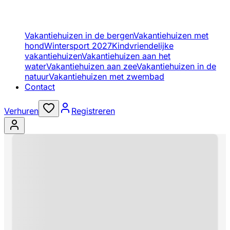
Vakantiehuizen in de bergen
Vakantiehuizen met
hond
Wintersport 2027
Kindvriendelijke
vakantiehuizen
Vakantiehuizen aan het
water
Vakantiehuizen aan zee
Vakantiehuizen in de
natuur
Vakantiehuizen met zwembad
Contact
Verhuren
Registreren