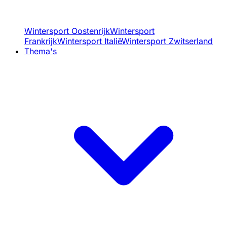
Wintersport Oostenrijk
Wintersport
Frankrijk
Wintersport Italië
Wintersport Zwitserland
Thema's