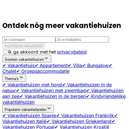
Ontdek nóg meer vakantiehuizen
Inschrijven nieuwsbrief
Ik ga akkoord met het
privacybeleid
Soorten vakantiehuizen
✔ Vakantiehuis
✔ Appartement
✔ Villa
✔ Bungalow
✔
Chalet
✔ Groepsaccommodatie
Thema's
✔ Vakantiehuizen met hond
✔ Vakantiehuizen in de
natuur
✔ Vakantiehuizen met zwembad
✔ Vakantiehuizen
aan zee
✔ Vakantiehuizen in de bergen
✔ Kindvriendelijke
vakantiehuizen
Populaire vakantielanden
✔ Vakantiehuizen Spanje
✔ Vakantiehuizen Frankrijk
✔
Vakantiehuizen Italië
✔ Vakantiehuizen Griekenland
✔
Vakantiehuizen Portugal
✔ Vakantiehuizen Kroatië