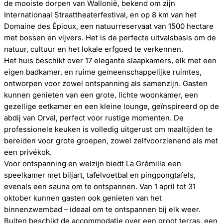
de mooiste dorpen van Wallonië, bekend om zijn
Internationaal Straattheaterfestival, en op 8 km van het
Domaine des Épioux, een natuurreservaat van 1500 hectare
met bossen en vijvers. Het is de perfecte uitvalsbasis om de
natuur, cultuur en het lokale erfgoed te verkennen.
Het huis beschikt over 17 elegante slaapkamers, elk met een
eigen badkamer, en ruime gemeenschappelijke ruimtes,
ontworpen voor zowel ontspanning als samenzijn. Gasten
kunnen genieten van een grote, lichte woonkamer, een
gezellige eetkamer en een kleine lounge, geïnspireerd op de
abdij van Orval, perfect voor rustige momenten. De
professionele keuken is volledig uitgerust om maaltijden te
bereiden voor grote groepen, zowel zelfvoorzienend als met
een privékok.
Voor ontspanning en welzijn biedt La Grémille een
speelkamer met biljart, tafelvoetbal en pingpongtafels,
evenals een sauna om te ontspannen. Van 1 april tot 31
oktober kunnen gasten ook genieten van het
binnenzwembad – ideaal om te ontspannen bij elk weer.
Buiten beschikt de accommodatie over een groot terras, een