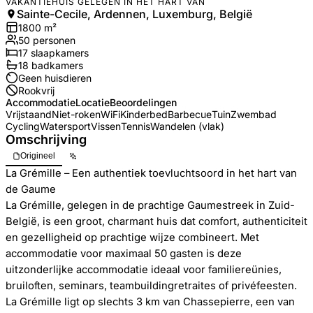
VAKANTIEHUIS GELEGEN IN HET HART VAN
Sainte-Cecile, Ardennen, Luxemburg, België
1800
m²
50
personen
17
slaapkamers
18
badkamer
s
Geen huisdieren
Rookvrij
Accommodatie
Locatie
Beoordelingen
Vrijstaand
Niet-roken
WiFi
Kinderbed
Barbecue
Tuin
Zwembad
Cycling
Watersport
Vissen
Tennis
Wandelen (vlak)
Omschrijving
Origineel
La Grémille – Een authentiek toevluchtsoord in het hart van
de Gaume
La Grémille, gelegen in de prachtige Gaumestreek in Zuid-
België, is een groot, charmant huis dat comfort, authenticiteit
en gezelligheid op prachtige wijze combineert. Met
accommodatie voor maximaal 50 gasten is deze
uitzonderlijke accommodatie ideaal voor familiereünies,
bruiloften, seminars, teambuildingretraites of privéfeesten.
La Grémille ligt op slechts 3 km van Chassepierre, een van