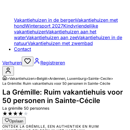
Vakantiehuizen in de bergen
Vakantiehuizen met
hond
Wintersport 2027
Kindvriendelijke
vakantiehuizen
Vakantiehuizen aan het
water
Vakantiehuizen aan zee
Vakantiehuizen in de
natuur
Vakantiehuizen met zwembad
Contact
Verhuren
Registreren
>
Vakantiehuizen
>
België
>
Ardennen, Luxemburg
>
Sainte-Cecile
>
La Grémille: Ruim vakantiehuis voor 50 personen in Sainte-Cécile
La Grémille: Ruim vakantiehuis voor
50 personen in Sainte-Cécile
La grémille 50 personnes
★
★
★
★
★
Opslaan
ONTDEK LA GRÉMILLE, EEN AUTHENTIEK EN RUIM