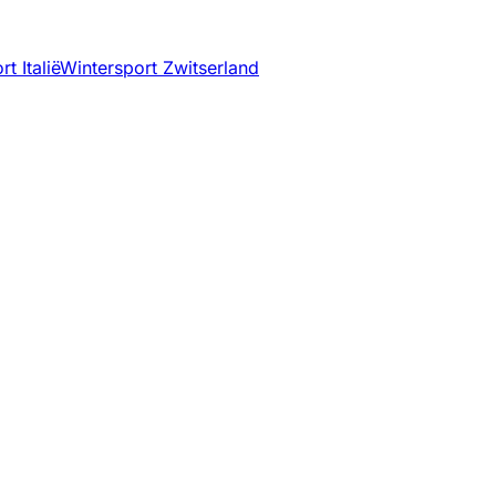
t Italië
Wintersport Zwitserland