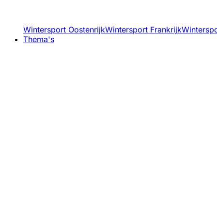
Wintersport Oostenrijk
Wintersport Frankrijk
Winterspor
Thema's