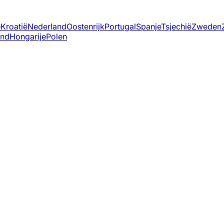
ë
Kroatië
Nederland
Oostenrijk
Portugal
Spanje
Tsjechië
Zweden
and
Hongarije
Polen