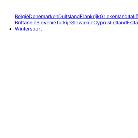
België
Denemarken
Duitsland
Frankrijk
Griekenland
Itali
Brittannië
Slovenië
Turkijë
Slowakije
Cyprus
Letland
Estl
Wintersport