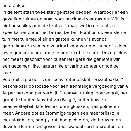
en drankjes.
In de tent staan twee stevige stapelbedden, waardoor er een
gezellige ruimte ontstaat voor maximaal vier gasten. Wifi is
niet beschikbaar in de tent zelf, maar wel in de centrale
speelkamer onder het terras. De tent komt uit op een kleine
tuin met tuinmeubilair en gasten kunnen 's avonds
gebruikmaken van een vuurkorf voor warmte – u hoeft alleen
uw eigen brandhout mee te nemen of te kopen. Deze plek is
het meest geschikt voor buitenreizigers die genieten van
een gezamenlijke, natuurrijke ervaring zonder onnodige
luxe.
Voor extra plezier is ons activiteitenpakket "Puzzelpakket"
beschikbaar op locatie voor een eenmalige vergoeding van €
14 per persoon per verblijf. Dit omvat tubing, boerengolf, het
grootste houten labyrint van België, buitenbowlen,
beachvolleybal, tafeltennis, springkussen, trampoline en
meer. Andere opties (sommige tegen een meerprijs) zijn
mountainbiken, boog-/kruisboogschieten, vlotbouwen en
downhill karten. Omgeven door wandel- en fietsroutes, en