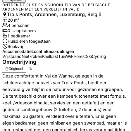
ONTDEK DE RUST EN SCHOONHEID VAN DE BELGISCHE
ARDENNEN MET EEN VERBLIJF IN VAL D
Trois Ponts, Ardennen, Luxemburg, België
20
m²
4
personen
0
slaapkamers
1
badkamer
Huisdieren toegestaan
Rookvrij
Accommodatie
Locatie
Beoordelingen
Vrijstaand
Niet-roken
Koelkast
Tuin
WiFi
Forest
Ski
Cycling
Omschrijving
Origineel
Deze comforttent in Val de Wanne, gelegen in de
schilderachtige heuvels van Trois-Ponts, biedt een
eenvoudig verblijf in de natuur voor gezinnen en groepen.
De tent beschikt over een kampeerkitchenette (met fornuis,
koel-/vriescombinatie, servies en een eettafel) en een
gedeeld sanitairgebouw (2 toiletten, 2 douches) voor
maximaal 36 gasten, verdeeld over 9 tenten. Er is geen
eigen badkamer, geen minibar en geen zwembad, maar er is
een restaurant met een panoramisch terras voor maaltijden