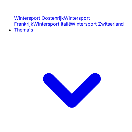
Wintersport Oostenrijk
Wintersport
Frankrijk
Wintersport Italië
Wintersport Zwitserland
Thema's