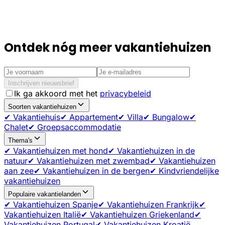
Ontdek nóg meer vakantiehuizen
Inschrijven nieuwsbrief
Ik ga akkoord met het
privacybeleid
Soorten vakantiehuizen
✔ Vakantiehuis
✔ Appartement
✔ Villa
✔ Bungalow
✔
Chalet
✔ Groepsaccommodatie
Thema's
✔ Vakantiehuizen met hond
✔ Vakantiehuizen in de
natuur
✔ Vakantiehuizen met zwembad
✔ Vakantiehuizen
aan zee
✔ Vakantiehuizen in de bergen
✔ Kindvriendelijke
vakantiehuizen
Populaire vakantielanden
✔ Vakantiehuizen Spanje
✔ Vakantiehuizen Frankrijk
✔
Vakantiehuizen Italië
✔ Vakantiehuizen Griekenland
✔
Vakantiehuizen Portugal
✔ Vakantiehuizen Kroatië