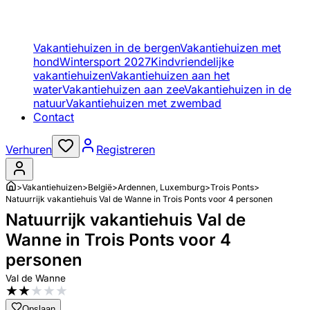
Vakantiehuizen in de bergen
Vakantiehuizen met
hond
Wintersport 2027
Kindvriendelijke
vakantiehuizen
Vakantiehuizen aan het
water
Vakantiehuizen aan zee
Vakantiehuizen in de
natuur
Vakantiehuizen met zwembad
Contact
Verhuren
Registreren
>
Vakantiehuizen
>
België
>
Ardennen, Luxemburg
>
Trois Ponts
>
Natuurrijk vakantiehuis Val de Wanne in Trois Ponts voor 4 personen
Natuurrijk vakantiehuis Val de
Wanne in Trois Ponts voor 4
personen
Val de Wanne
★
★
★
★
★
Opslaan