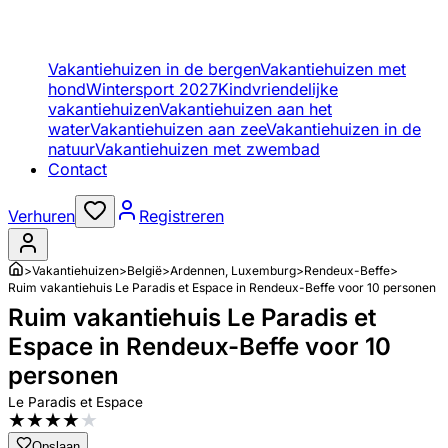
Vakantiehuizen in de bergen
Vakantiehuizen met
hond
Wintersport 2027
Kindvriendelijke
vakantiehuizen
Vakantiehuizen aan het
water
Vakantiehuizen aan zee
Vakantiehuizen in de
natuur
Vakantiehuizen met zwembad
Contact
Verhuren
Registreren
>
Vakantiehuizen
>
België
>
Ardennen, Luxemburg
>
Rendeux-Beffe
>
Ruim vakantiehuis Le Paradis et Espace in Rendeux-Beffe voor 10 personen
Ruim vakantiehuis Le Paradis et
Espace in Rendeux-Beffe voor 10
personen
Le Paradis et Espace
★
★
★
★
★
Opslaan