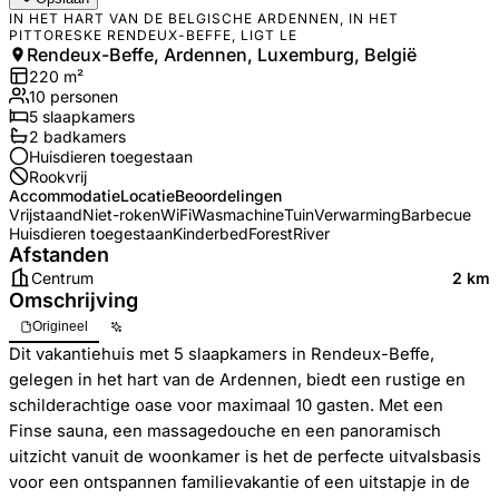
IN HET HART VAN DE BELGISCHE ARDENNEN, IN HET
PITTORESKE RENDEUX-BEFFE, LIGT LE
Rendeux-Beffe, Ardennen, Luxemburg, België
220
m²
10
personen
5
slaapkamers
2
badkamer
s
Huisdieren toegestaan
Rookvrij
Accommodatie
Locatie
Beoordelingen
Vrijstaand
Niet-roken
WiFi
Wasmachine
Tuin
Verwarming
Barbecue
Huisdieren toegestaan
Kinderbed
Forest
River
Afstanden
Centrum
2 km
Omschrijving
Origineel
Dit vakantiehuis met 5 slaapkamers in Rendeux-Beffe,
gelegen in het hart van de Ardennen, biedt een rustige en
schilderachtige oase voor maximaal 10 gasten. Met een
Finse sauna, een massagedouche en een panoramisch
uitzicht vanuit de woonkamer is het de perfecte uitvalsbasis
voor een ontspannen familievakantie of een uitstapje in de