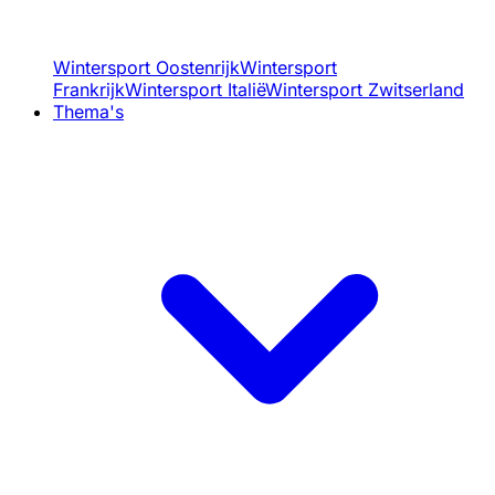
Wintersport Oostenrijk
Wintersport
Frankrijk
Wintersport Italië
Wintersport Zwitserland
Thema's