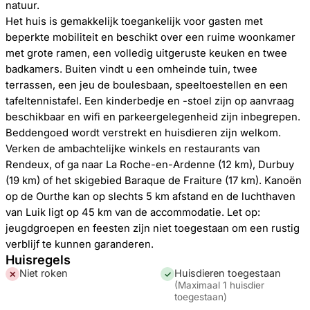
natuur.
Het huis is gemakkelijk toegankelijk voor gasten met
beperkte mobiliteit en beschikt over een ruime woonkamer
met grote ramen, een volledig uitgeruste keuken en twee
badkamers. Buiten vindt u een omheinde tuin, twee
terrassen, een jeu de boulesbaan, speeltoestellen en een
tafeltennistafel. Een kinderbedje en -stoel zijn op aanvraag
beschikbaar en wifi en parkeergelegenheid zijn inbegrepen.
Beddengoed wordt verstrekt en huisdieren zijn welkom.
Verken de ambachtelijke winkels en restaurants van
Rendeux, of ga naar La Roche-en-Ardenne (12 km), Durbuy
(19 km) of het skigebied Baraque de Fraiture (17 km). Kanoën
op de Ourthe kan op slechts 5 km afstand en de luchthaven
van Luik ligt op 45 km van de accommodatie. Let op:
jeugdgroepen en feesten zijn niet toegestaan om een rustig
verblijf te kunnen garanderen.
Huisregels
Niet roken
Huisdieren toegestaan
✕
✓
(
Maximaal 1 huisdier
toegestaan
)