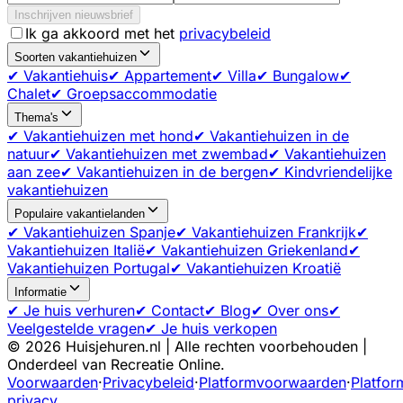
Inschrijven nieuwsbrief
Ik ga akkoord met het
privacybeleid
Soorten vakantiehuizen
✔ Vakantiehuis
✔ Appartement
✔ Villa
✔ Bungalow
✔
Chalet
✔ Groepsaccommodatie
Thema's
✔ Vakantiehuizen met hond
✔ Vakantiehuizen in de
natuur
✔ Vakantiehuizen met zwembad
✔ Vakantiehuizen
aan zee
✔ Vakantiehuizen in de bergen
✔ Kindvriendelijke
vakantiehuizen
Populaire vakantielanden
✔ Vakantiehuizen Spanje
✔ Vakantiehuizen Frankrijk
✔
Vakantiehuizen Italië
✔ Vakantiehuizen Griekenland
✔
Vakantiehuizen Portugal
✔ Vakantiehuizen Kroatië
Informatie
✔ Je huis verhuren
✔ Contact
✔ Blog
✔ Over ons
✔
Veelgestelde vragen
✔ Je huis verkopen
©
2026
Huisjehuren.nl | Alle rechten voorbehouden |
Onderdeel van Recreatie Online.
Voorwaarden
·
Privacybeleid
·
Platformvoorwaarden
·
Platfor
privacy