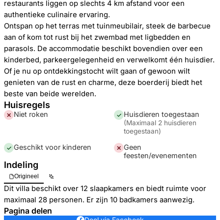
restaurants liggen op slechts 4 km afstand voor een
authentieke culinaire ervaring.
Ontspan op het terras met tuinmeubilair, steek de barbecue
aan of kom tot rust bij het zwembad met ligbedden en
parasols. De accommodatie beschikt bovendien over een
kinderbed, parkeergelegenheid en verwelkomt één huisdier.
Of je nu op ontdekkingstocht wilt gaan of gewoon wilt
genieten van de rust en charme, deze boerderij biedt het
beste van beide werelden.
Huisregels
Niet roken
Huisdieren toegestaan
✕
✓
(
Maximaal 2 huisdieren
toegestaan
)
Geschikt voor kinderen
Geen
✓
✕
feesten/evenementen
Indeling
Origineel
Dit villa beschikt over 12 slaapkamers en biedt ruimte voor
maximaal 28 personen. Er zijn 10 badkamers aanwezig.
Pagina delen
Deel via Facebook