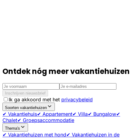
Ontdek nóg meer vakantiehuizen
Inschrijven nieuwsbrief
Ik ga akkoord met het
privacybeleid
Soorten vakantiehuizen
✔ Vakantiehuis
✔ Appartement
✔ Villa
✔ Bungalow
✔
Chalet
✔ Groepsaccommodatie
Thema's
✔ Vakantiehuizen met hond
✔ Vakantiehuizen in de