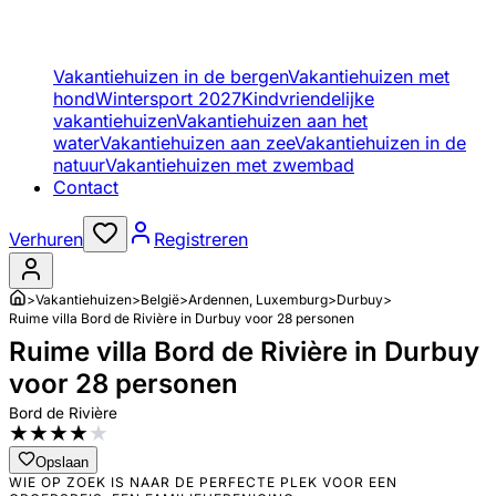
Vakantiehuizen in de bergen
Vakantiehuizen met
hond
Wintersport 2027
Kindvriendelijke
vakantiehuizen
Vakantiehuizen aan het
water
Vakantiehuizen aan zee
Vakantiehuizen in de
natuur
Vakantiehuizen met zwembad
Contact
Verhuren
Registreren
>
Vakantiehuizen
>
België
>
Ardennen, Luxemburg
>
Durbuy
>
Ruime villa Bord de Rivière in Durbuy voor 28 personen
Ruime villa Bord de Rivière in Durbuy
voor 28 personen
Bord de Rivière
★
★
★
★
★
Opslaan
WIE OP ZOEK IS NAAR DE PERFECTE PLEK VOOR EEN