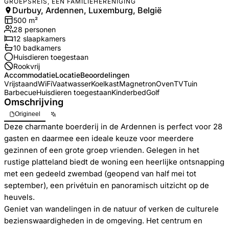
GROEPSREIS, EEN FAMILIEHERENIGING
Durbuy, Ardennen, Luxemburg, België
500
m²
28
personen
12
slaapkamers
10
badkamer
s
Huisdieren toegestaan
Rookvrij
Accommodatie
Locatie
Beoordelingen
Vrijstaand
WiFi
Vaatwasser
Koelkast
Magnetron
Oven
TV
Tuin
Barbecue
Huisdieren toegestaan
Kinderbed
Golf
Omschrijving
Origineel
Deze charmante boerderij in de Ardennen is perfect voor 28
gasten en daarmee een ideale keuze voor meerdere
gezinnen of een grote groep vrienden. Gelegen in het
rustige platteland biedt de woning een heerlijke ontsnapping
met een gedeeld zwembad (geopend van half mei tot
september), een privétuin en panoramisch uitzicht op de
heuvels.
Geniet van wandelingen in de natuur of verken de culturele
bezienswaardigheden in de omgeving. Het centrum en