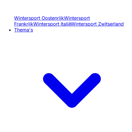
Wintersport Oostenrijk
Wintersport
Frankrijk
Wintersport Italië
Wintersport Zwitserland
Thema's