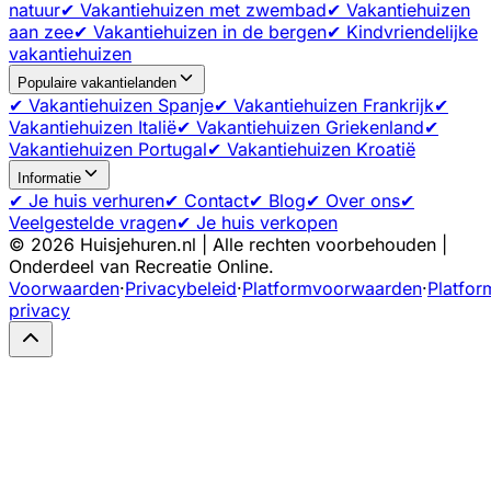
natuur
✔ Vakantiehuizen met zwembad
✔ Vakantiehuizen
aan zee
✔ Vakantiehuizen in de bergen
✔ Kindvriendelijke
vakantiehuizen
Populaire vakantielanden
✔ Vakantiehuizen Spanje
✔ Vakantiehuizen Frankrijk
✔
Vakantiehuizen Italië
✔ Vakantiehuizen Griekenland
✔
Vakantiehuizen Portugal
✔ Vakantiehuizen Kroatië
Informatie
✔ Je huis verhuren
✔ Contact
✔ Blog
✔ Over ons
✔
Veelgestelde vragen
✔ Je huis verkopen
©
2026
Huisjehuren.nl | Alle rechten voorbehouden |
Onderdeel van Recreatie Online.
Voorwaarden
·
Privacybeleid
·
Platformvoorwaarden
·
Platfor
privacy