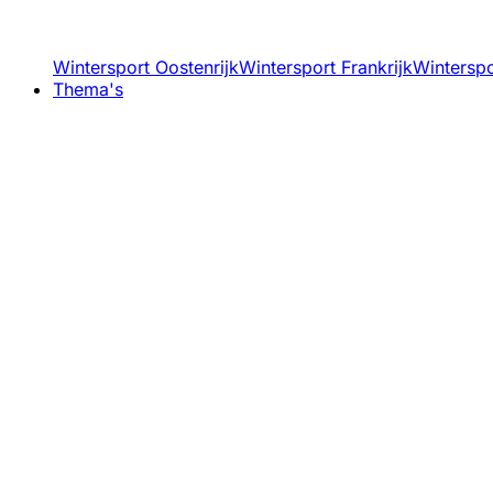
Wintersport Oostenrijk
Wintersport Frankrijk
Winterspor
Thema's