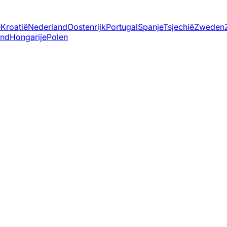
ë
Kroatië
Nederland
Oostenrijk
Portugal
Spanje
Tsjechië
Zweden
and
Hongarije
Polen