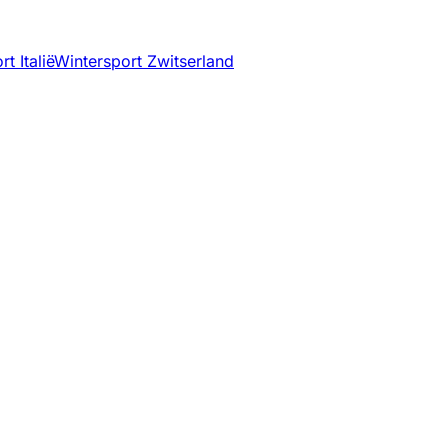
t Italië
Wintersport Zwitserland