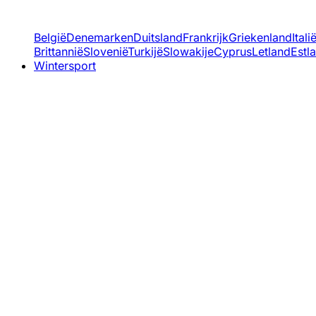
België
Denemarken
Duitsland
Frankrijk
Griekenland
Itali
Brittannië
Slovenië
Turkijë
Slowakije
Cyprus
Letland
Estl
Wintersport