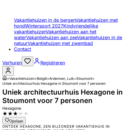
Vakantiehuizen in de bergen
Vakantiehuizen met
hond
Wintersport 2027
Kindvriendelijke
vakantiehuizen
Vakantiehuizen aan het
water
Vakantiehuizen aan zee
Vakantiehuizen in de
natuur
Vakantiehuizen met zwembad
Contact
Verhuren
Registreren
>
Vakantiehuizen
>
België
>
Ardennen, Luik
>
Stoumont
>
Uniek architectuurhuis Hexagone in Stoumont voor 7 personen
Uniek architectuurhuis Hexagone in
Stoumont voor 7 personen
Hexagone
★
★
★
★
★
Opslaan
ONTDEK HEXAGONE, EEN BIJZONDER VAKANTIEHUIS IN