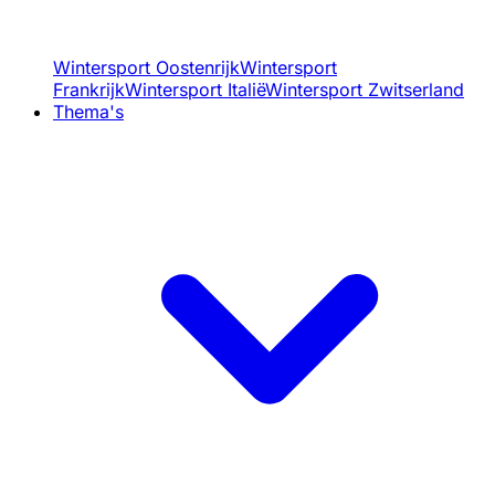
Wintersport Oostenrijk
Wintersport
Frankrijk
Wintersport Italië
Wintersport Zwitserland
Thema's