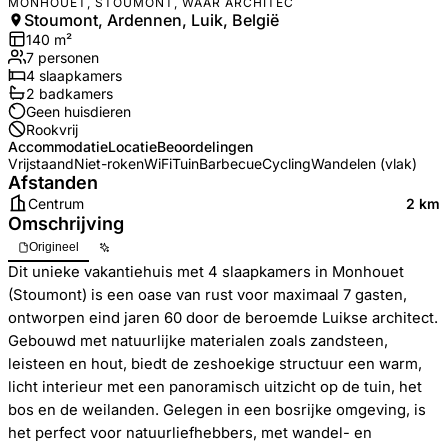
MONHOUET, STOUMONT, WAAR ARCHITEC
Stoumont, Ardennen, Luik, België
140
m²
7
personen
4
slaapkamers
2
badkamer
s
Geen huisdieren
Rookvrij
Accommodatie
Locatie
Beoordelingen
Vrijstaand
Niet-roken
WiFi
Tuin
Barbecue
Cycling
Wandelen (vlak)
Afstanden
Centrum
2 km
Omschrijving
Origineel
Dit unieke vakantiehuis met 4 slaapkamers in Monhouet
(Stoumont) is een oase van rust voor maximaal 7 gasten,
ontworpen eind jaren 60 door de beroemde Luikse architect.
Gebouwd met natuurlijke materialen zoals zandsteen,
leisteen en hout, biedt de zeshoekige structuur een warm,
licht interieur met een panoramisch uitzicht op de tuin, het
bos en de weilanden. Gelegen in een bosrijke omgeving, is
het perfect voor natuurliefhebbers, met wandel- en