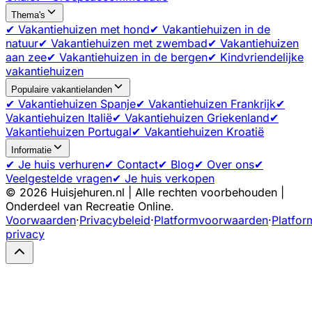
Thema's
✔ Vakantiehuizen met hond
✔ Vakantiehuizen in de
natuur
✔ Vakantiehuizen met zwembad
✔ Vakantiehuizen
aan zee
✔ Vakantiehuizen in de bergen
✔ Kindvriendelijke
vakantiehuizen
Populaire vakantielanden
✔ Vakantiehuizen Spanje
✔ Vakantiehuizen Frankrijk
✔
Vakantiehuizen Italië
✔ Vakantiehuizen Griekenland
✔
Vakantiehuizen Portugal
✔ Vakantiehuizen Kroatië
Informatie
✔ Je huis verhuren
✔ Contact
✔ Blog
✔ Over ons
✔
Veelgestelde vragen
✔ Je huis verkopen
©
2026
Huisjehuren.nl | Alle rechten voorbehouden |
Onderdeel van Recreatie Online.
Voorwaarden
·
Privacybeleid
·
Platformvoorwaarden
·
Platfor
privacy