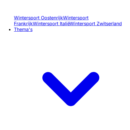
Wintersport Oostenrijk
Wintersport
Frankrijk
Wintersport Italië
Wintersport Zwitserland
Thema's