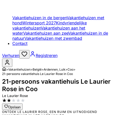
Vakantiehuizen in de bergen
Vakantiehuizen met
hond
Wintersport 2027
Kindvriendelijke
vakantiehuizen
Vakantiehuizen aan het
water
Vakantiehuizen aan zee
Vakantiehuizen in de
natuur
Vakantiehuizen met zwembad
Contact
Verhuren
Registreren
>
Vakantiehuizen
>
België
>
Ardennen, Luik
>
Coo
>
21-persoons vakantiehuis Le Laurier Rose in Coo
21-persoons vakantiehuis Le Laurier
Rose in Coo
Le Laurier Rose
★
★
★
★
★
Opslaan
ONTDEK LE LAURIER ROSE, EEN RUIM EN UITNODIGEND