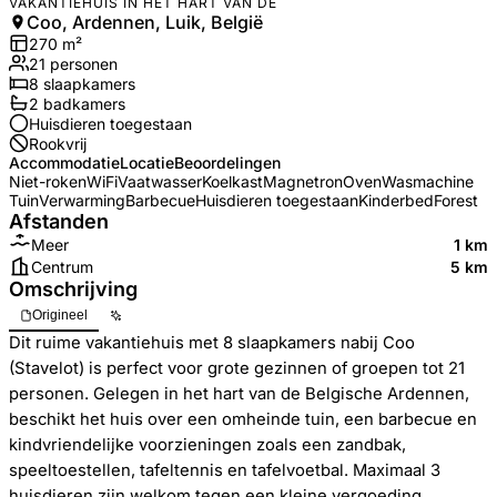
VAKANTIEHUIS IN HET HART VAN DE
Coo, Ardennen, Luik, België
270
m²
21
personen
8
slaapkamers
2
badkamer
s
Huisdieren toegestaan
Rookvrij
Accommodatie
Locatie
Beoordelingen
Niet-roken
WiFi
Vaatwasser
Koelkast
Magnetron
Oven
Wasmachine
Tuin
Verwarming
Barbecue
Huisdieren toegestaan
Kinderbed
Forest
Afstanden
Meer
1 km
Centrum
5 km
Omschrijving
Origineel
Dit ruime vakantiehuis met 8 slaapkamers nabij Coo
(Stavelot) is perfect voor grote gezinnen of groepen tot 21
personen. Gelegen in het hart van de Belgische Ardennen,
beschikt het huis over een omheinde tuin, een barbecue en
kindvriendelijke voorzieningen zoals een zandbak,
speeltoestellen, tafeltennis en tafelvoetbal. Maximaal 3
huisdieren zijn welkom tegen een kleine vergoeding.