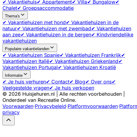
✔ Vakantiehuis
✔ Appartement
✔ Villa
✔ Bungalow
✔
Chalet
✔ Groepsaccommodatie
Thema's
✔ Vakantiehuizen met hond
✔ Vakantiehuizen in de
natuur
✔ Vakantiehuizen met zwembad
✔ Vakantiehuizen
aan zee
✔ Vakantiehuizen in de bergen
✔ Kindvriendelijke
vakantiehuizen
Populaire vakantielanden
✔ Vakantiehuizen Spanje
✔ Vakantiehuizen Frankrijk
✔
Vakantiehuizen Italië
✔ Vakantiehuizen Griekenland
✔
Vakantiehuizen Portugal
✔ Vakantiehuizen Kroatië
Informatie
✔ Je huis verhuren
✔ Contact
✔ Blog
✔ Over ons
✔
Veelgestelde vragen
✔ Je huis verkopen
©
2026
Huisjehuren.nl | Alle rechten voorbehouden |
Onderdeel van Recreatie Online.
Voorwaarden
·
Privacybeleid
·
Platformvoorwaarden
·
Platfor
privacy