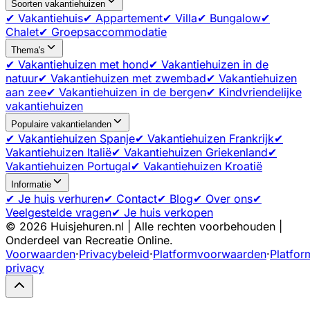
Soorten vakantiehuizen
✔ Vakantiehuis
✔ Appartement
✔ Villa
✔ Bungalow
✔
Chalet
✔ Groepsaccommodatie
Thema's
✔ Vakantiehuizen met hond
✔ Vakantiehuizen in de
natuur
✔ Vakantiehuizen met zwembad
✔ Vakantiehuizen
aan zee
✔ Vakantiehuizen in de bergen
✔ Kindvriendelijke
vakantiehuizen
Populaire vakantielanden
✔ Vakantiehuizen Spanje
✔ Vakantiehuizen Frankrijk
✔
Vakantiehuizen Italië
✔ Vakantiehuizen Griekenland
✔
Vakantiehuizen Portugal
✔ Vakantiehuizen Kroatië
Informatie
✔ Je huis verhuren
✔ Contact
✔ Blog
✔ Over ons
✔
Veelgestelde vragen
✔ Je huis verkopen
©
2026
Huisjehuren.nl | Alle rechten voorbehouden |
Onderdeel van Recreatie Online.
Voorwaarden
·
Privacybeleid
·
Platformvoorwaarden
·
Platfor
privacy