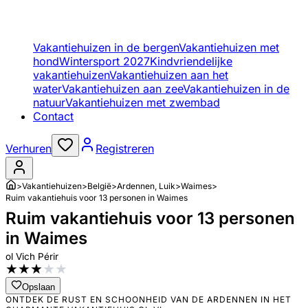
Vakantiehuizen in de bergen
Vakantiehuizen met
hond
Wintersport 2027
Kindvriendelijke
vakantiehuizen
Vakantiehuizen aan het
water
Vakantiehuizen aan zee
Vakantiehuizen in de
natuur
Vakantiehuizen met zwembad
Contact
Verhuren
Registreren
>
Vakantiehuizen
>
België
>
Ardennen, Luik
>
Waimes
>
Ruim vakantiehuis voor 13 personen in Waimes
Ruim vakantiehuis voor 13 personen
in Waimes
ol Vich Périr
★
★
★
★
★
Opslaan
ONTDEK DE RUST EN SCHOONHEID VAN DE ARDENNEN IN HET