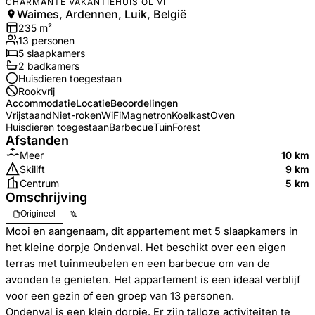
CHARMANTE VAKANTIEHUIS OL VI
Waimes, Ardennen, Luik, België
235
m²
13
personen
5
slaapkamers
2
badkamer
s
Huisdieren toegestaan
Rookvrij
Accommodatie
Locatie
Beoordelingen
Vrijstaand
Niet-roken
WiFi
Magnetron
Koelkast
Oven
Huisdieren toegestaan
Barbecue
Tuin
Forest
Afstanden
Meer
10 km
Skilift
9 km
Centrum
5 km
Omschrijving
Origineel
Mooi en aangenaam, dit appartement met 5 slaapkamers in
het kleine dorpje Ondenval. Het beschikt over een eigen
terras met tuinmeubelen en een barbecue om van de
avonden te genieten. Het appartement is een ideaal verblijf
voor een gezin of een groep van 13 personen.
Ondenval is een klein dorpje. Er zijn talloze activiteiten te