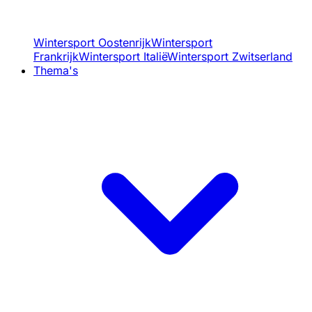
Wintersport Oostenrijk
Wintersport
Frankrijk
Wintersport Italië
Wintersport Zwitserland
Thema's