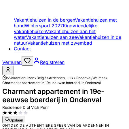
Vakantiehuizen in de bergen
Vakantiehuizen met
hond
Wintersport 2027
Kindvriendelijke
vakantiehuizen
Vakantiehuizen aan het
water
Vakantiehuizen aan zee
Vakantiehuizen in de
natuur
Vakantiehuizen met zwembad
Contact
Verhuren
Registreren
>
Vakantiehuizen
>
België
>
Ardennen, Luik
>
Ondenval/Waimes
>
Charmant appartement in 19e-eeuwse boerderij in Ondenval
Charmant appartement in 19e-
eeuwse boerderij in Ondenval
Résidence D ol Vich Périr
★
★
★
★
★
Opslaan
ONTDEK DE AUTHENTIEKE SFEER VAN DE ARDENNEN IN