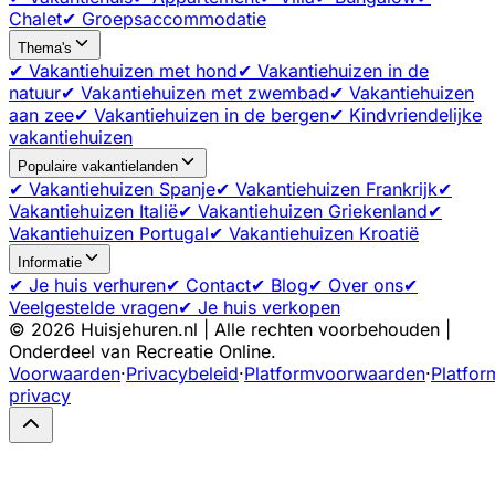
Chalet
✔ Groepsaccommodatie
Thema's
✔ Vakantiehuizen met hond
✔ Vakantiehuizen in de
natuur
✔ Vakantiehuizen met zwembad
✔ Vakantiehuizen
aan zee
✔ Vakantiehuizen in de bergen
✔ Kindvriendelijke
vakantiehuizen
Populaire vakantielanden
✔ Vakantiehuizen Spanje
✔ Vakantiehuizen Frankrijk
✔
Vakantiehuizen Italië
✔ Vakantiehuizen Griekenland
✔
Vakantiehuizen Portugal
✔ Vakantiehuizen Kroatië
Informatie
✔ Je huis verhuren
✔ Contact
✔ Blog
✔ Over ons
✔
Veelgestelde vragen
✔ Je huis verkopen
©
2026
Huisjehuren.nl | Alle rechten voorbehouden |
Onderdeel van Recreatie Online.
Voorwaarden
·
Privacybeleid
·
Platformvoorwaarden
·
Platfor
privacy