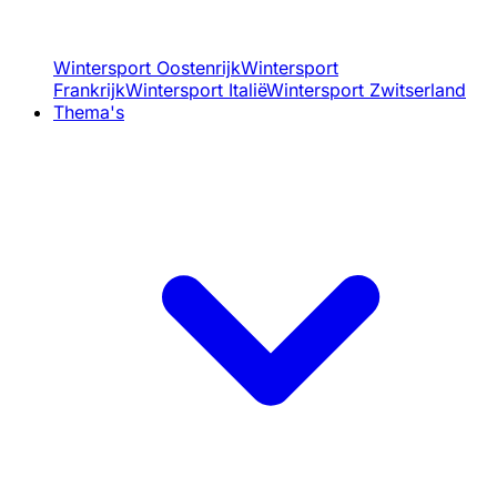
Wintersport Oostenrijk
Wintersport
Frankrijk
Wintersport Italië
Wintersport Zwitserland
Thema's