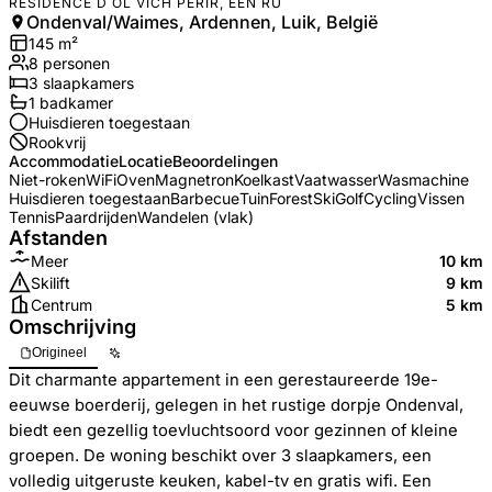
RÉSIDENCE D OL VICH PÉRIR, EEN RU
Ondenval/Waimes, Ardennen, Luik, België
145
m²
8
personen
3
slaapkamers
1
badkamer
Huisdieren toegestaan
Rookvrij
Accommodatie
Locatie
Beoordelingen
Niet-roken
WiFi
Oven
Magnetron
Koelkast
Vaatwasser
Wasmachine
Huisdieren toegestaan
Barbecue
Tuin
Forest
Ski
Golf
Cycling
Vissen
Tennis
Paardrijden
Wandelen (vlak)
Afstanden
Meer
10 km
Skilift
9 km
Centrum
5 km
Omschrijving
Origineel
Dit charmante appartement in een gerestaureerde 19e-
eeuwse boerderij, gelegen in het rustige dorpje Ondenval,
biedt een gezellig toevluchtsoord voor gezinnen of kleine
groepen. De woning beschikt over 3 slaapkamers, een
volledig uitgeruste keuken, kabel-tv en gratis wifi. Een