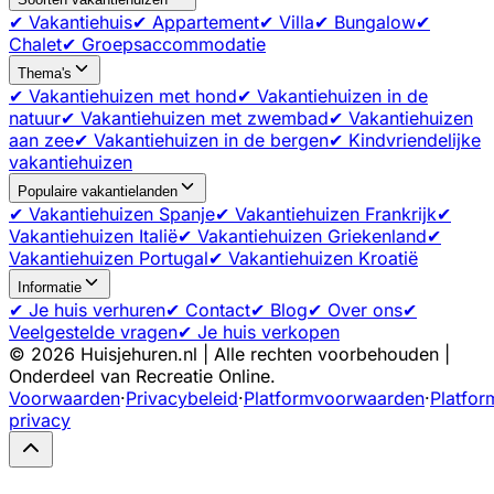
✔ Vakantiehuis
✔ Appartement
✔ Villa
✔ Bungalow
✔
Chalet
✔ Groepsaccommodatie
Thema's
✔ Vakantiehuizen met hond
✔ Vakantiehuizen in de
natuur
✔ Vakantiehuizen met zwembad
✔ Vakantiehuizen
aan zee
✔ Vakantiehuizen in de bergen
✔ Kindvriendelijke
vakantiehuizen
Populaire vakantielanden
✔ Vakantiehuizen Spanje
✔ Vakantiehuizen Frankrijk
✔
Vakantiehuizen Italië
✔ Vakantiehuizen Griekenland
✔
Vakantiehuizen Portugal
✔ Vakantiehuizen Kroatië
Informatie
✔ Je huis verhuren
✔ Contact
✔ Blog
✔ Over ons
✔
Veelgestelde vragen
✔ Je huis verkopen
©
2026
Huisjehuren.nl | Alle rechten voorbehouden |
Onderdeel van Recreatie Online.
Voorwaarden
·
Privacybeleid
·
Platformvoorwaarden
·
Platfor
privacy