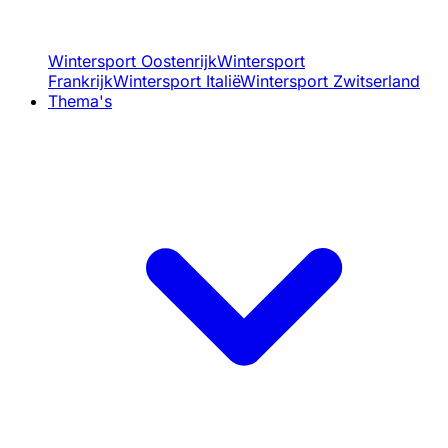
Wintersport Oostenrijk
Wintersport
Frankrijk
Wintersport Italië
Wintersport Zwitserland
Thema's