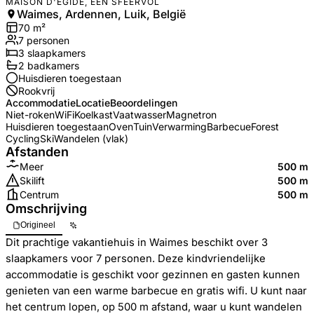
MAISON D'EGIDE, EEN SFEERVOL
Waimes, Ardennen, Luik, België
70
m²
7
personen
3
slaapkamers
2
badkamer
s
Huisdieren toegestaan
Rookvrij
Accommodatie
Locatie
Beoordelingen
Niet-roken
WiFi
Koelkast
Vaatwasser
Magnetron
Huisdieren toegestaan
Oven
Tuin
Verwarming
Barbecue
Forest
Cycling
Ski
Wandelen (vlak)
Afstanden
Meer
500 m
Skilift
500 m
Centrum
500 m
Omschrijving
Origineel
Dit prachtige vakantiehuis in Waimes beschikt over 3
slaapkamers voor 7 personen. Deze kindvriendelijke
accommodatie is geschikt voor gezinnen en gasten kunnen
genieten van een warme barbecue en gratis wifi. U kunt naar
het centrum lopen, op 500 m afstand, waar u kunt wandelen