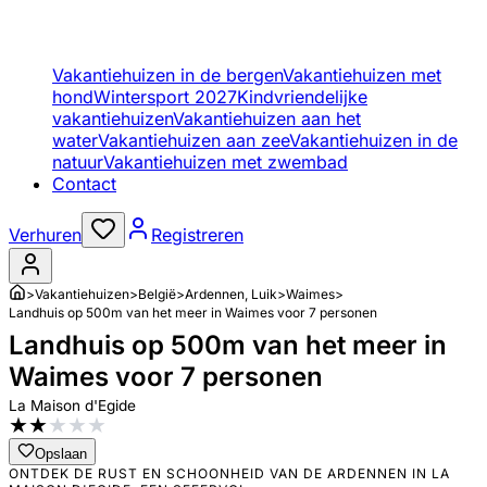
Vakantiehuizen in de bergen
Vakantiehuizen met
hond
Wintersport 2027
Kindvriendelijke
vakantiehuizen
Vakantiehuizen aan het
water
Vakantiehuizen aan zee
Vakantiehuizen in de
natuur
Vakantiehuizen met zwembad
Contact
Verhuren
Registreren
>
Vakantiehuizen
>
België
>
Ardennen, Luik
>
Waimes
>
Landhuis op 500m van het meer in Waimes voor 7 personen
Landhuis op 500m van het meer in
Waimes voor 7 personen
La Maison d'Egide
★
★
★
★
★
Opslaan
ONTDEK DE RUST EN SCHOONHEID VAN DE ARDENNEN IN LA