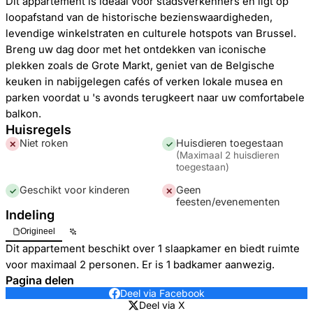
Dit appartement is ideaal voor stadsverkenners en ligt op
loopafstand van de historische bezienswaardigheden,
levendige winkelstraten en culturele hotspots van Brussel.
Breng uw dag door met het ontdekken van iconische
plekken zoals de Grote Markt, geniet van de Belgische
keuken in nabijgelegen cafés of verken lokale musea en
parken voordat u 's avonds terugkeert naar uw comfortabele
balkon.
Huisregels
Niet roken
Huisdieren toegestaan
✕
✓
(
Maximaal 2 huisdieren
toegestaan
)
Geschikt voor kinderen
Geen
✓
✕
feesten/evenementen
Indeling
Origineel
Dit appartement beschikt over 1 slaapkamer en biedt ruimte
voor maximaal 2 personen. Er is 1 badkamer aanwezig.
Pagina delen
Deel via Facebook
Deel via X