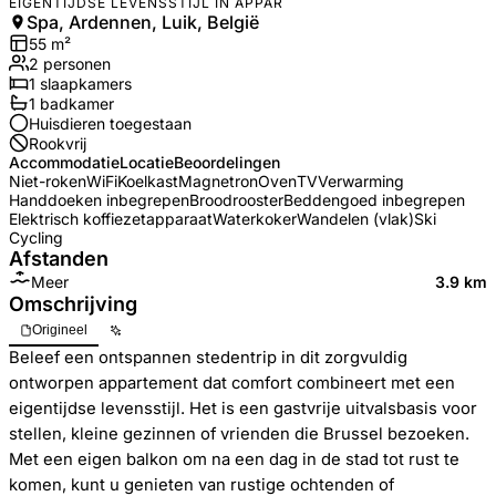
EIGENTIJDSE LEVENSSTIJL IN APPAR
Spa, Ardennen, Luik, België
55
m²
2
personen
1
slaapkamers
1
badkamer
Huisdieren toegestaan
Rookvrij
Accommodatie
Locatie
Beoordelingen
Niet-roken
WiFi
Koelkast
Magnetron
Oven
TV
Verwarming
Handdoeken inbegrepen
Broodrooster
Beddengoed inbegrepen
Elektrisch koffiezetapparaat
Waterkoker
Wandelen (vlak)
Ski
Cycling
Afstanden
Meer
3.9 km
Omschrijving
Origineel
Beleef een ontspannen stedentrip in dit zorgvuldig
ontworpen appartement dat comfort combineert met een
eigentijdse levensstijl. Het is een gastvrije uitvalsbasis voor
stellen, kleine gezinnen of vrienden die Brussel bezoeken.
Met een eigen balkon om na een dag in de stad tot rust te
komen, kunt u genieten van rustige ochtenden of