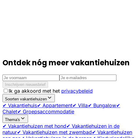
Ontdek nóg meer vakantiehuizen
Inschrijven nieuwsbrief
Ik ga akkoord met het
privacybeleid
Soorten vakantiehuizen
✔ Vakantiehuis
✔ Appartement
✔ Villa
✔ Bungalow
✔
Chalet
✔ Groepsaccommodatie
Thema's
✔ Vakantiehuizen met hond
✔ Vakantiehuizen in de
natuur
✔ Vakantiehuizen met zwembad
✔ Vakantiehuizen