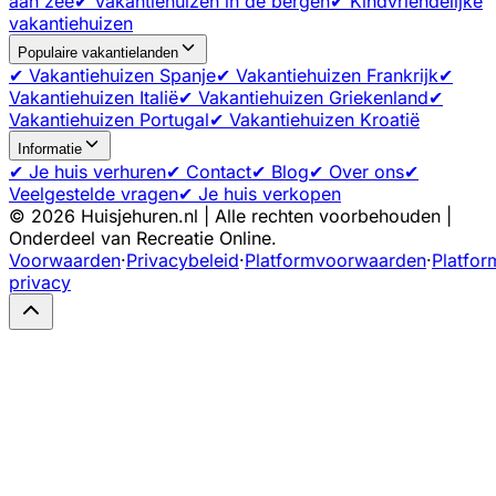
aan zee
✔ Vakantiehuizen in de bergen
✔ Kindvriendelijke
vakantiehuizen
Populaire vakantielanden
✔ Vakantiehuizen Spanje
✔ Vakantiehuizen Frankrijk
✔
Vakantiehuizen Italië
✔ Vakantiehuizen Griekenland
✔
Vakantiehuizen Portugal
✔ Vakantiehuizen Kroatië
Informatie
✔ Je huis verhuren
✔ Contact
✔ Blog
✔ Over ons
✔
Veelgestelde vragen
✔ Je huis verkopen
©
2026
Huisjehuren.nl | Alle rechten voorbehouden |
Onderdeel van Recreatie Online.
Voorwaarden
·
Privacybeleid
·
Platformvoorwaarden
·
Platfor
privacy