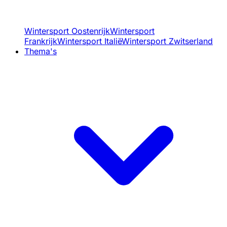
Wintersport Oostenrijk
Wintersport
Frankrijk
Wintersport Italië
Wintersport Zwitserland
Thema's