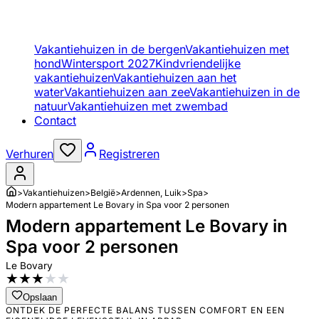
Vakantiehuizen in de bergen
Vakantiehuizen met
hond
Wintersport 2027
Kindvriendelijke
vakantiehuizen
Vakantiehuizen aan het
water
Vakantiehuizen aan zee
Vakantiehuizen in de
natuur
Vakantiehuizen met zwembad
Contact
Verhuren
Registreren
>
Vakantiehuizen
>
België
>
Ardennen, Luik
>
Spa
>
Modern appartement Le Bovary in Spa voor 2 personen
Modern appartement Le Bovary in
Spa voor 2 personen
Le Bovary
★
★
★
★
★
Opslaan
ONTDEK DE PERFECTE BALANS TUSSEN COMFORT EN EEN