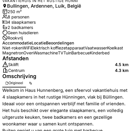
VAKANTIEHUIS IN HET RUSTIGE HÜNNI
Bullingen, Ardennen, Luik, België
250
m²
8
personen
4
slaapkamers
2
badkamer
s
Geen huisdieren
Rookvrij
Accommodatie
Locatie
Beoordelingen
Niet-roken
WiFi
Elektrisch koffiezetapparaat
Vaatwasser
Koelkast
Magnetron
Oven
Wasmachine
TV
Tuin
Barbecue
Kinderbed
Afstanden
Skilift
4.5 km
Centrum
4.3 km
Omschrijving
Origineel
Welkom in Haus Hunnenberg, een sfeervol vakantiehuis met
4 slaapkamers in het rustige Hünningen, vlak bij Büllingen.
Ideaal voor een ontspannen verblijf met familie of vrienden.
Het huis beschikt over elegante slaapkamers, een volledig
uitgeruste keuken, twee badkamers en een gezellige
woonkamer waar u samen kunt ontspannen.
Buiten geniet u van een grote tuin met barbecue,