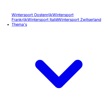
Wintersport Oostenrijk
Wintersport
Frankrijk
Wintersport Italië
Wintersport Zwitserland
Thema's