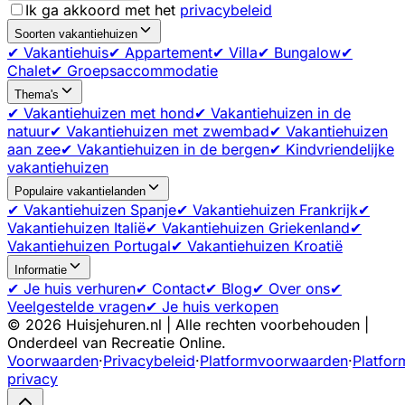
Ik ga akkoord met het
privacybeleid
Soorten vakantiehuizen
✔ Vakantiehuis
✔ Appartement
✔ Villa
✔ Bungalow
✔
Chalet
✔ Groepsaccommodatie
Thema's
✔ Vakantiehuizen met hond
✔ Vakantiehuizen in de
natuur
✔ Vakantiehuizen met zwembad
✔ Vakantiehuizen
aan zee
✔ Vakantiehuizen in de bergen
✔ Kindvriendelijke
vakantiehuizen
Populaire vakantielanden
✔ Vakantiehuizen Spanje
✔ Vakantiehuizen Frankrijk
✔
Vakantiehuizen Italië
✔ Vakantiehuizen Griekenland
✔
Vakantiehuizen Portugal
✔ Vakantiehuizen Kroatië
Informatie
✔ Je huis verhuren
✔ Contact
✔ Blog
✔ Over ons
✔
Veelgestelde vragen
✔ Je huis verkopen
©
2026
Huisjehuren.nl | Alle rechten voorbehouden |
Onderdeel van Recreatie Online.
Voorwaarden
·
Privacybeleid
·
Platformvoorwaarden
·
Platfor
privacy