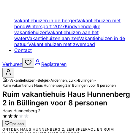
Vakantiehuizen in de bergen
Vakantiehuizen met
hond
Wintersport 2027
Kindvriendelijke
vakantiehuizen
Vakantiehuizen aan het
water
Vakantiehuizen aan zee
Vakantiehuizen in de
natuur
Vakantiehuizen met zwembad
Contact
Verhuren
Registreren
>
Vakantiehuizen
>
België
>
Ardennen, Luik
>
Bullingen
>
Ruim vakantiehuis Haus Hunnenberg 2 in Büllingen voor 8 personen
Ruim vakantiehuis Haus Hunnenberg
2 in Büllingen voor 8 personen
Haus Hunnenberg 2
★
★
★
★
★
Opslaan
ONTDEK HAUS HUNNENBERG 2, EEN SFEERVOL EN RUIM