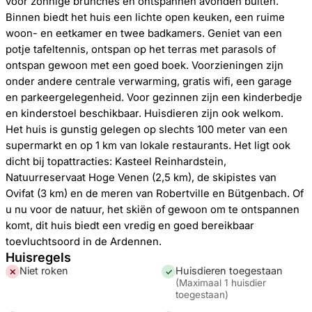
voor zonnige brunches en ontspannen avonden buiten.
Binnen biedt het huis een lichte open keuken, een ruime
woon- en eetkamer en twee badkamers. Geniet van een
potje tafeltennis, ontspan op het terras met parasols of
ontspan gewoon met een goed boek. Voorzieningen zijn
onder andere centrale verwarming, gratis wifi, een garage
en parkeergelegenheid. Voor gezinnen zijn een kinderbedje
en kinderstoel beschikbaar. Huisdieren zijn ook welkom.
Het huis is gunstig gelegen op slechts 100 meter van een
supermarkt en op 1 km van lokale restaurants. Het ligt ook
dicht bij topattracties: Kasteel Reinhardstein,
Natuurreservaat Hoge Venen (2,5 km), de skipistes van
Ovifat (3 km) en de meren van Robertville en Bütgenbach. Of
u nu voor de natuur, het skiën of gewoon om te ontspannen
komt, dit huis biedt een vredig en goed bereikbaar
toevluchtsoord in de Ardennen.
Huisregels
Niet roken
Huisdieren toegestaan
✕
✓
(
Maximaal 1 huisdier
toegestaan
)