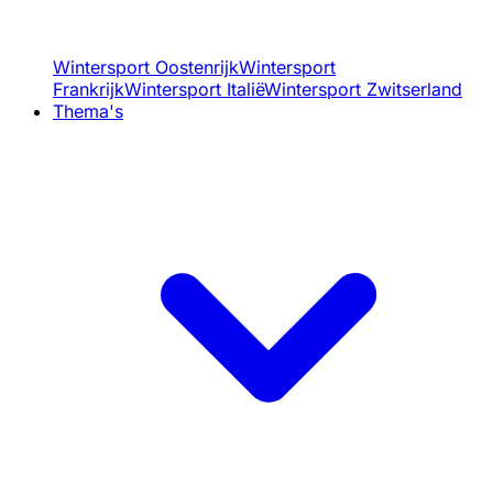
Wintersport Oostenrijk
Wintersport
Frankrijk
Wintersport Italië
Wintersport Zwitserland
Thema's