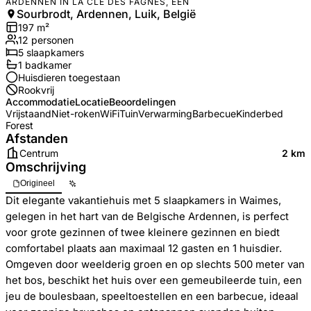
ARDENNEN IN LA CLÉ DES FAGNES, EEN
Sourbrodt, Ardennen, Luik, België
197
m²
12
personen
5
slaapkamers
1
badkamer
Huisdieren toegestaan
Rookvrij
Accommodatie
Locatie
Beoordelingen
Vrijstaand
Niet-roken
WiFi
Tuin
Verwarming
Barbecue
Kinderbed
Forest
Afstanden
Centrum
2 km
Omschrijving
Origineel
Dit elegante vakantiehuis met 5 slaapkamers in Waimes,
gelegen in het hart van de Belgische Ardennen, is perfect
voor grote gezinnen of twee kleinere gezinnen en biedt
comfortabel plaats aan maximaal 12 gasten en 1 huisdier.
Omgeven door weelderig groen en op slechts 500 meter van
het bos, beschikt het huis over een gemeubileerde tuin, een
jeu de boulesbaan, speeltoestellen en een barbecue, ideaal