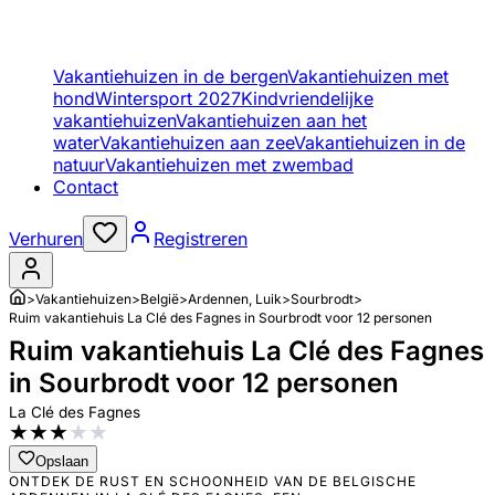
Vakantiehuizen in de bergen
Vakantiehuizen met
hond
Wintersport 2027
Kindvriendelijke
vakantiehuizen
Vakantiehuizen aan het
water
Vakantiehuizen aan zee
Vakantiehuizen in de
natuur
Vakantiehuizen met zwembad
Contact
Verhuren
Registreren
>
Vakantiehuizen
>
België
>
Ardennen, Luik
>
Sourbrodt
>
Ruim vakantiehuis La Clé des Fagnes in Sourbrodt voor 12 personen
Ruim vakantiehuis La Clé des Fagnes
in Sourbrodt voor 12 personen
La Clé des Fagnes
★
★
★
★
★
Opslaan
ONTDEK DE RUST EN SCHOONHEID VAN DE BELGISCHE