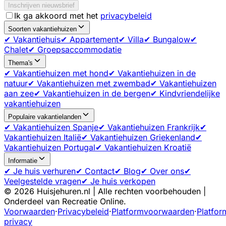
Inschrijven nieuwsbrief
Ik ga akkoord met het
privacybeleid
Soorten vakantiehuizen
✔ Vakantiehuis
✔ Appartement
✔ Villa
✔ Bungalow
✔
Chalet
✔ Groepsaccommodatie
Thema's
✔ Vakantiehuizen met hond
✔ Vakantiehuizen in de
natuur
✔ Vakantiehuizen met zwembad
✔ Vakantiehuizen
aan zee
✔ Vakantiehuizen in de bergen
✔ Kindvriendelijke
vakantiehuizen
Populaire vakantielanden
✔ Vakantiehuizen Spanje
✔ Vakantiehuizen Frankrijk
✔
Vakantiehuizen Italië
✔ Vakantiehuizen Griekenland
✔
Vakantiehuizen Portugal
✔ Vakantiehuizen Kroatië
Informatie
✔ Je huis verhuren
✔ Contact
✔ Blog
✔ Over ons
✔
Veelgestelde vragen
✔ Je huis verkopen
©
2026
Huisjehuren.nl | Alle rechten voorbehouden |
Onderdeel van Recreatie Online.
Voorwaarden
·
Privacybeleid
·
Platformvoorwaarden
·
Platfor
privacy