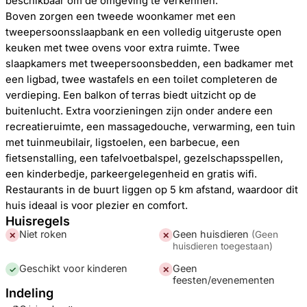
beschikbaar om de omgeving te verkennen.
Boven zorgen een tweede woonkamer met een
tweepersoonsslaapbank en een volledig uitgeruste open
keuken met twee ovens voor extra ruimte. Twee
slaapkamers met tweepersoonsbedden, een badkamer met
een ligbad, twee wastafels en een toilet completeren de
verdieping. Een balkon of terras biedt uitzicht op de
buitenlucht. Extra voorzieningen zijn onder andere een
recreatieruimte, een massagedouche, verwarming, een tuin
met tuinmeubilair, ligstoelen, een barbecue, een
fietsenstalling, een tafelvoetbalspel, gezelschapsspellen,
een kinderbedje, parkeergelegenheid en gratis wifi.
Restaurants in de buurt liggen op 5 km afstand, waardoor dit
huis ideaal is voor plezier en comfort.
Huisregels
Niet roken
Geen huisdieren
(
Geen
✕
✕
huisdieren toegestaan
)
Geschikt voor kinderen
Geen
✓
✕
feesten/evenementen
Indeling