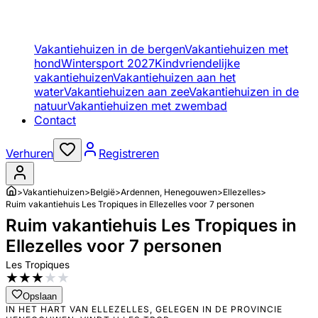
Vakantiehuizen in de bergen
Vakantiehuizen met
hond
Wintersport 2027
Kindvriendelijke
vakantiehuizen
Vakantiehuizen aan het
water
Vakantiehuizen aan zee
Vakantiehuizen in de
natuur
Vakantiehuizen met zwembad
Contact
Verhuren
Registreren
>
Vakantiehuizen
>
België
>
Ardennen, Henegouwen
>
Ellezelles
>
Ruim vakantiehuis Les Tropiques in Ellezelles voor 7 personen
Ruim vakantiehuis Les Tropiques in
Ellezelles voor 7 personen
Les Tropiques
★
★
★
★
★
Opslaan
IN HET HART VAN ELLEZELLES, GELEGEN IN DE PROVINCIE