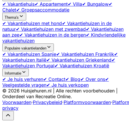
✔ Vakantiehuis
✔ Appartement
✔ Villa
✔ Bungalow
✔
Chalet
✔ Groepsaccommodatie
Thema's
✔ Vakantiehuizen met hond
✔ Vakantiehuizen in de
natuur
✔ Vakantiehuizen met zwembad
✔ Vakantiehuizen
aan zee
✔ Vakantiehuizen in de bergen
✔ Kindvriendelijke
vakantiehuizen
Populaire vakantielanden
✔ Vakantiehuizen Spanje
✔ Vakantiehuizen Frankrijk
✔
Vakantiehuizen Italië
✔ Vakantiehuizen Griekenland
✔
Vakantiehuizen Portugal
✔ Vakantiehuizen Kroatië
Informatie
✔ Je huis verhuren
✔ Contact
✔ Blog
✔ Over ons
✔
Veelgestelde vragen
✔ Je huis verkopen
©
2026
Huisjehuren.nl | Alle rechten voorbehouden |
Onderdeel van Recreatie Online.
Voorwaarden
·
Privacybeleid
·
Platformvoorwaarden
·
Platfor
privacy