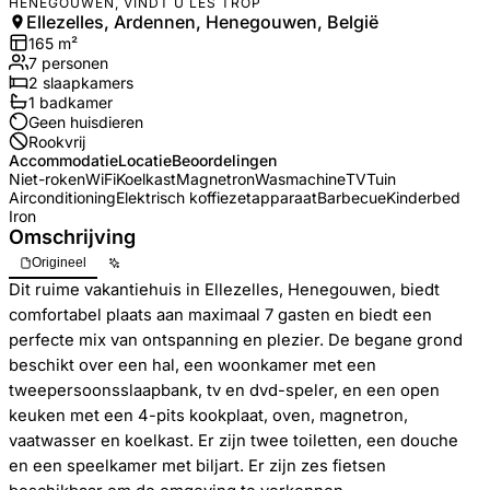
HENEGOUWEN, VINDT U LES TROP
Ellezelles, Ardennen, Henegouwen, België
165
m²
7
personen
2
slaapkamers
1
badkamer
Geen huisdieren
Rookvrij
Accommodatie
Locatie
Beoordelingen
Niet-roken
WiFi
Koelkast
Magnetron
Wasmachine
TV
Tuin
Airconditioning
Elektrisch koffiezetapparaat
Barbecue
Kinderbed
Iron
Omschrijving
Origineel
Dit ruime vakantiehuis in Ellezelles, Henegouwen, biedt
comfortabel plaats aan maximaal 7 gasten en biedt een
perfecte mix van ontspanning en plezier. De begane grond
beschikt over een hal, een woonkamer met een
tweepersoonsslaapbank, tv en dvd-speler, en een open
keuken met een 4-pits kookplaat, oven, magnetron,
vaatwasser en koelkast. Er zijn twee toiletten, een douche
en een speelkamer met biljart. Er zijn zes fietsen