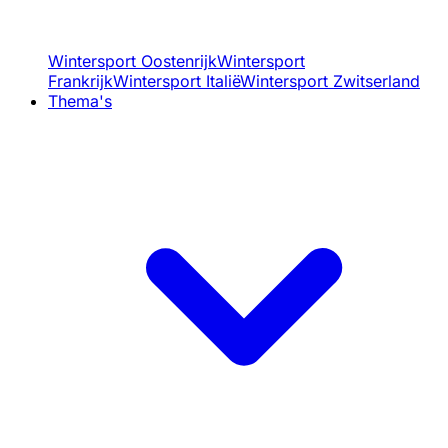
Wintersport Oostenrijk
Wintersport
Frankrijk
Wintersport Italië
Wintersport Zwitserland
Thema's