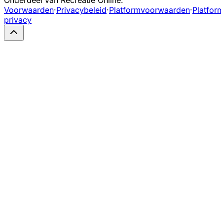
Voorwaarden
·
Privacybeleid
·
Platformvoorwaarden
·
Platfor
privacy