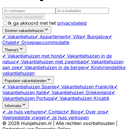
Inschrijven nieuwsbrief
Ik ga akkoord met het
privacybeleid
Soorten vakantiehuizen
✔ Vakantiehuis
✔ Appartement
✔ Villa
✔ Bungalow
✔
Chalet
✔ Groepsaccommodatie
Thema's
✔ Vakantiehuizen met hond
✔ Vakantiehuizen in de
natuur
✔ Vakantiehuizen met zwembad
✔ Vakantiehuizen
aan zee
✔ Vakantiehuizen in de bergen
✔ Kindvriendelijke
vakantiehuizen
Populaire vakantielanden
✔ Vakantiehuizen Spanje
✔ Vakantiehuizen Frankrijk
✔
Vakantiehuizen Italië
✔ Vakantiehuizen Griekenland
✔
Vakantiehuizen Portugal
✔ Vakantiehuizen Kroatië
Informatie
✔ Je huis verhuren
✔ Contact
✔ Blog
✔ Over ons
✔
Veelgestelde vragen
✔ Je huis verkopen
©
2026
Huisjehuren.nl | Alle rechten voorbehouden |
Onderdeel van Recreatie Online.