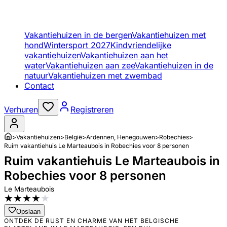
Vakantiehuizen in de bergen
Vakantiehuizen met
hond
Wintersport 2027
Kindvriendelijke
vakantiehuizen
Vakantiehuizen aan het
water
Vakantiehuizen aan zee
Vakantiehuizen in de
natuur
Vakantiehuizen met zwembad
Contact
Verhuren
Registreren
>
Vakantiehuizen
>
België
>
Ardennen, Henegouwen
>
Robechies
>
Ruim vakantiehuis Le Marteaubois in Robechies voor 8 personen
Ruim vakantiehuis Le Marteaubois in
Robechies voor 8 personen
Le Marteaubois
★
★
★
★
★
Opslaan
ONTDEK DE RUST EN CHARME VAN HET BELGISCHE