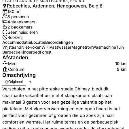
PLATTELAND IN LE MARTEAUBOIS, EEN RUI
Robechies, Ardennen, Henegouwen, België
180
m²
8
personen
4
slaapkamers
2
badkamer
s
Geen huisdieren
Rookvrij
Accommodatie
Locatie
Beoordelingen
Vrijstaand
Niet-roken
WiFi
Vaatwasser
Magnetron
Wasmachine
Tuin
Barbecue
Kinderbed
Forest
Afstanden
Meer
10 km
Centrum
5 km
Omschrijving
Origineel
Verscholen in het pittoreske stadje Chimay, biedt dit
charmante vakantiehuis met 4 slaapkamers plaats aan
maximaal 8 gasten voor een gezellige vakantie op het
platteland. Met vloerverwarming en een open haard is het
perfect voor gezinnen of groepen die op zoek zijn naar
comfort en warmte. Het ruime terras en de barbecueplek
nodigen uit tot ontspannen avonden onder de sterrenhemel,