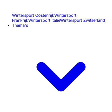
Wintersport Oostenrijk
Wintersport
Frankrijk
Wintersport Italië
Wintersport Zwitserland
Thema's