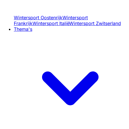
Wintersport Oostenrijk
Wintersport
Frankrijk
Wintersport Italië
Wintersport Zwitserland
Thema's