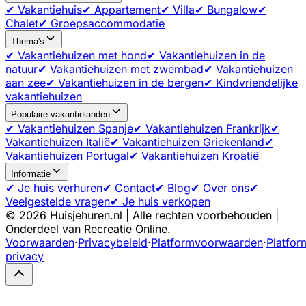
✔ Vakantiehuis
✔ Appartement
✔ Villa
✔ Bungalow
✔
Chalet
✔ Groepsaccommodatie
Thema's
✔ Vakantiehuizen met hond
✔ Vakantiehuizen in de
natuur
✔ Vakantiehuizen met zwembad
✔ Vakantiehuizen
aan zee
✔ Vakantiehuizen in de bergen
✔ Kindvriendelijke
vakantiehuizen
Populaire vakantielanden
✔ Vakantiehuizen Spanje
✔ Vakantiehuizen Frankrijk
✔
Vakantiehuizen Italië
✔ Vakantiehuizen Griekenland
✔
Vakantiehuizen Portugal
✔ Vakantiehuizen Kroatië
Informatie
✔ Je huis verhuren
✔ Contact
✔ Blog
✔ Over ons
✔
Veelgestelde vragen
✔ Je huis verkopen
©
2026
Huisjehuren.nl | Alle rechten voorbehouden |
Onderdeel van Recreatie Online.
Voorwaarden
·
Privacybeleid
·
Platformvoorwaarden
·
Platfor
privacy