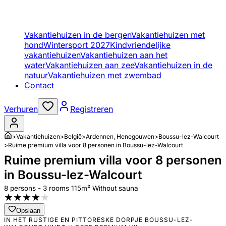
Vakantiehuizen in de bergen
Vakantiehuizen met
hond
Wintersport 2027
Kindvriendelijke
vakantiehuizen
Vakantiehuizen aan het
water
Vakantiehuizen aan zee
Vakantiehuizen in de
natuur
Vakantiehuizen met zwembad
Contact
Verhuren
Registreren
>
Vakantiehuizen
>
België
>
Ardennen, Henegouwen
>
Boussu-lez-Walcourt
>
Ruime premium villa voor 8 personen in Boussu-lez-Walcourt
Ruime premium villa voor 8 personen
in Boussu-lez-Walcourt
8 persons - 3 rooms 115m² Without sauna
★
★
★
★
★
Opslaan
IN HET RUSTIGE EN PITTORESKE DORPJE BOUSSU-LEZ-