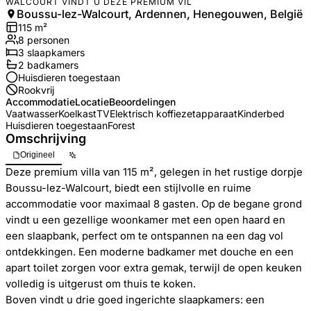
WALCOURT VINDT U DEZE PREMIUM VIL
Boussu-lez-Walcourt, Ardennen, Henegouwen, België
115
m²
8
personen
3
slaapkamers
2
badkamer
s
Huisdieren toegestaan
Rookvrij
Accommodatie
Locatie
Beoordelingen
Vaatwasser
Koelkast
TV
Elektrisch koffiezetapparaat
Kinderbed
Huisdieren toegestaan
Forest
Omschrijving
Origineel
Deze premium villa van 115 m², gelegen in het rustige dorpje
Boussu-lez-Walcourt, biedt een stijlvolle en ruime
accommodatie voor maximaal 8 gasten. Op de begane grond
vindt u een gezellige woonkamer met een open haard en
een slaapbank, perfect om te ontspannen na een dag vol
ontdekkingen. Een moderne badkamer met douche en een
apart toilet zorgen voor extra gemak, terwijl de open keuken
volledig is uitgerust om thuis te koken.
Boven vindt u drie goed ingerichte slaapkamers: een