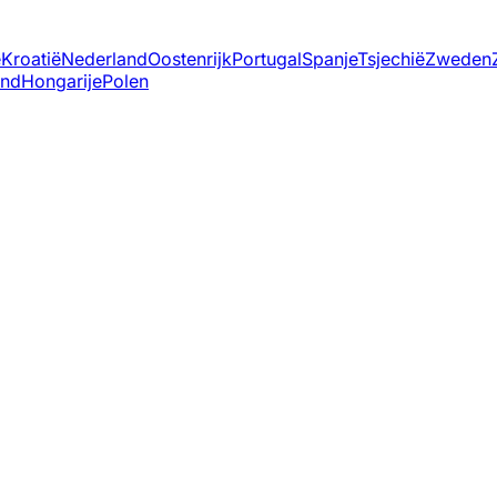
ë
Kroatië
Nederland
Oostenrijk
Portugal
Spanje
Tsjechië
Zweden
and
Hongarije
Polen