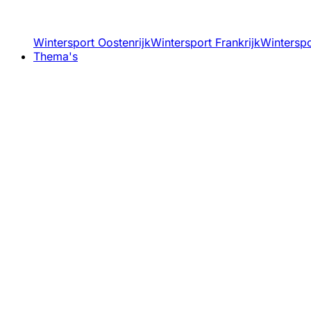
Wintersport Oostenrijk
Wintersport Frankrijk
Winterspor
Thema's