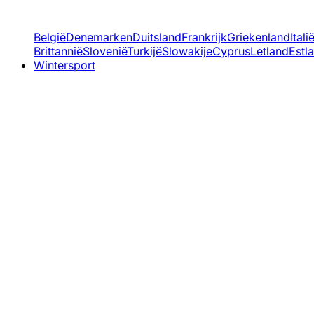
België
Denemarken
Duitsland
Frankrijk
Griekenland
Itali
Brittannië
Slovenië
Turkijë
Slowakije
Cyprus
Letland
Estl
Wintersport