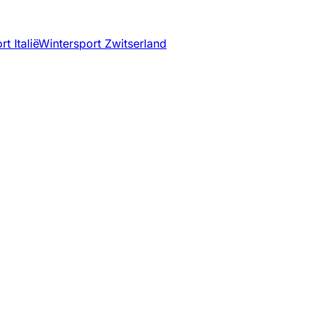
t Italië
Wintersport Zwitserland