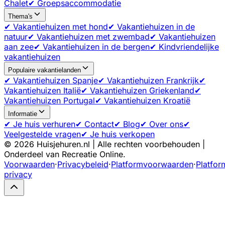
Chalet
✔ Groepsaccommodatie
Thema's
✔ Vakantiehuizen met hond
✔ Vakantiehuizen in de
natuur
✔ Vakantiehuizen met zwembad
✔ Vakantiehuizen
aan zee
✔ Vakantiehuizen in de bergen
✔ Kindvriendelijke
vakantiehuizen
Populaire vakantielanden
✔ Vakantiehuizen Spanje
✔ Vakantiehuizen Frankrijk
✔
Vakantiehuizen Italië
✔ Vakantiehuizen Griekenland
✔
Vakantiehuizen Portugal
✔ Vakantiehuizen Kroatië
Informatie
✔ Je huis verhuren
✔ Contact
✔ Blog
✔ Over ons
✔
Veelgestelde vragen
✔ Je huis verkopen
©
2026
Huisjehuren.nl | Alle rechten voorbehouden |
Onderdeel van Recreatie Online.
Voorwaarden
·
Privacybeleid
·
Platformvoorwaarden
·
Platfor
privacy