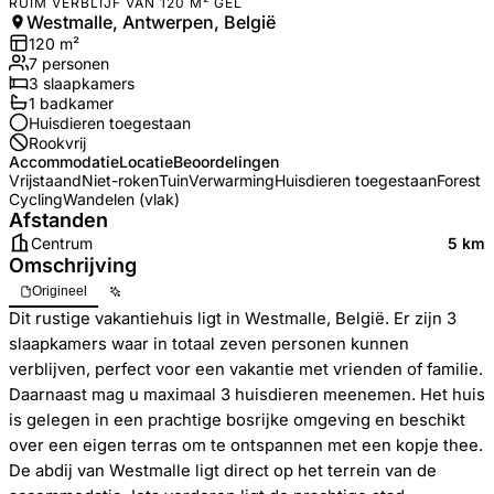
RUIM VERBLIJF VAN 120 M² GEL
Westmalle, Antwerpen, België
120
m²
7
personen
3
slaapkamers
1
badkamer
Huisdieren toegestaan
Rookvrij
Accommodatie
Locatie
Beoordelingen
Vrijstaand
Niet-roken
Tuin
Verwarming
Huisdieren toegestaan
Forest
Cycling
Wandelen (vlak)
Afstanden
Centrum
5 km
Omschrijving
Origineel
Dit rustige vakantiehuis ligt in Westmalle, België. Er zijn 3
slaapkamers waar in totaal zeven personen kunnen
verblijven, perfect voor een vakantie met vrienden of familie.
Daarnaast mag u maximaal 3 huisdieren meenemen. Het huis
is gelegen in een prachtige bosrijke omgeving en beschikt
over een eigen terras om te ontspannen met een kopje thee.
De abdij van Westmalle ligt direct op het terrein van de