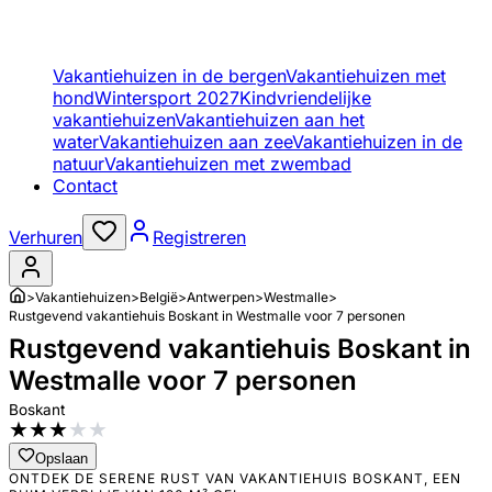
Vakantiehuizen in de bergen
Vakantiehuizen met
hond
Wintersport 2027
Kindvriendelijke
vakantiehuizen
Vakantiehuizen aan het
water
Vakantiehuizen aan zee
Vakantiehuizen in de
natuur
Vakantiehuizen met zwembad
Contact
Verhuren
Registreren
>
Vakantiehuizen
>
België
>
Antwerpen
>
Westmalle
>
Rustgevend vakantiehuis Boskant in Westmalle voor 7 personen
Rustgevend vakantiehuis Boskant in
Westmalle voor 7 personen
Boskant
★
★
★
★
★
Opslaan
ONTDEK DE SERENE RUST VAN VAKANTIEHUIS BOSKANT, EEN