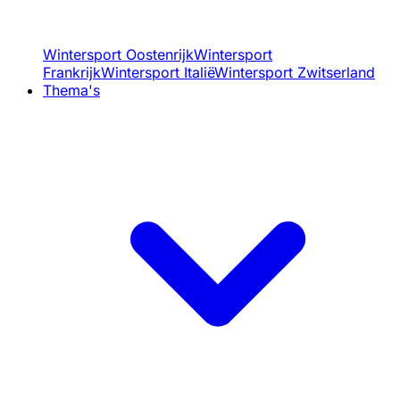
Wintersport Oostenrijk
Wintersport
Frankrijk
Wintersport Italië
Wintersport Zwitserland
Thema's