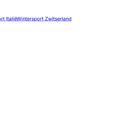
t Italië
Wintersport Zwitserland