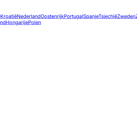
ë
Kroatië
Nederland
Oostenrijk
Portugal
Spanje
Tsjechië
Zweden
and
Hongarije
Polen