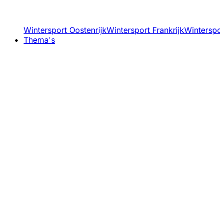
Wintersport Oostenrijk
Wintersport Frankrijk
Winterspor
Thema's