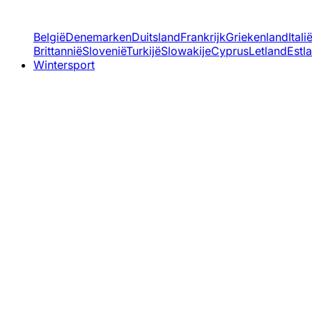
België
Denemarken
Duitsland
Frankrijk
Griekenland
Itali
Brittannië
Slovenië
Turkijë
Slowakije
Cyprus
Letland
Estl
Wintersport