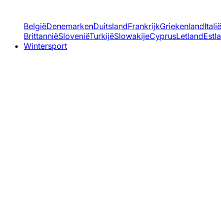
België
Denemarken
Duitsland
Frankrijk
Griekenland
Itali
Brittannië
Slovenië
Turkijë
Slowakije
Cyprus
Letland
Estl
Wintersport