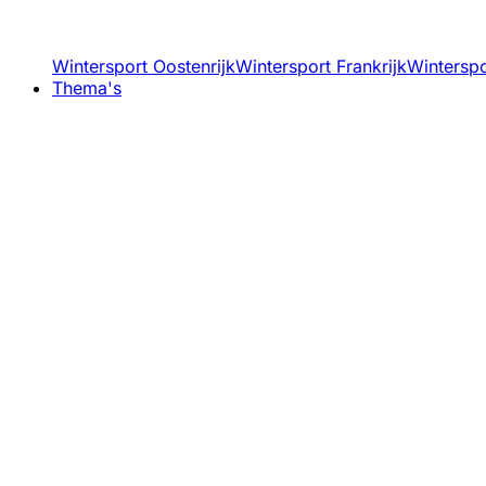
Wintersport Oostenrijk
Wintersport Frankrijk
Winterspor
Thema's