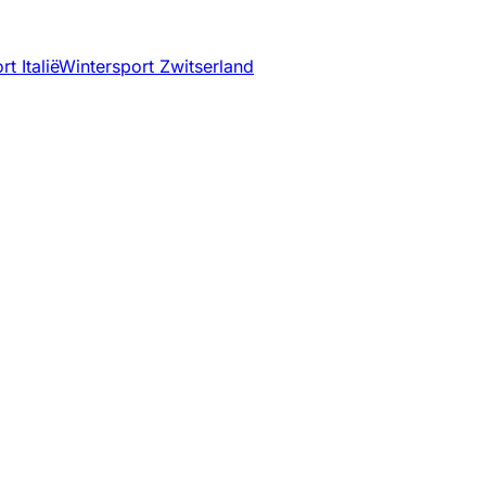
t Italië
Wintersport Zwitserland