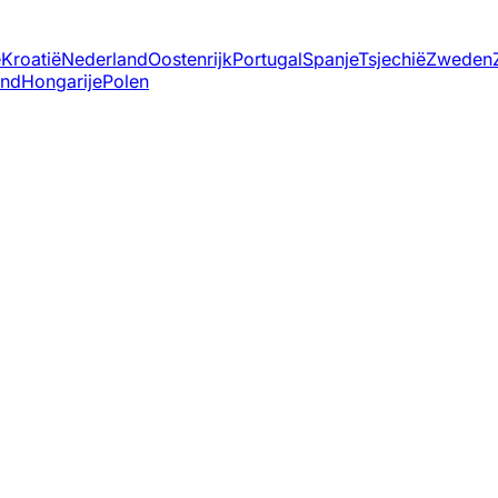
ë
Kroatië
Nederland
Oostenrijk
Portugal
Spanje
Tsjechië
Zweden
and
Hongarije
Polen