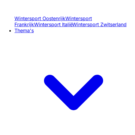
Wintersport Oostenrijk
Wintersport
Frankrijk
Wintersport Italië
Wintersport Zwitserland
Thema's