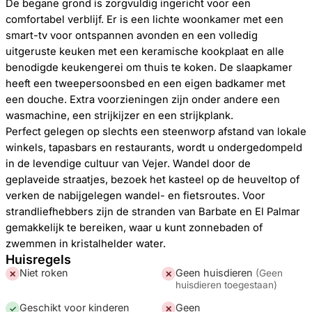
De begane grond is zorgvuldig ingericht voor een
comfortabel verblijf. Er is een lichte woonkamer met een
smart-tv voor ontspannen avonden en een volledig
uitgeruste keuken met een keramische kookplaat en alle
benodigde keukengerei om thuis te koken. De slaapkamer
heeft een tweepersoonsbed en een eigen badkamer met
een douche. Extra voorzieningen zijn onder andere een
wasmachine, een strijkijzer en een strijkplank.
Perfect gelegen op slechts een steenworp afstand van lokale
winkels, tapasbars en restaurants, wordt u ondergedompeld
in de levendige cultuur van Vejer. Wandel door de
geplaveide straatjes, bezoek het kasteel op de heuveltop of
verken de nabijgelegen wandel- en fietsroutes. Voor
strandliefhebbers zijn de stranden van Barbate en El Palmar
gemakkelijk te bereiken, waar u kunt zonnebaden of
zwemmen in kristalhelder water.
Huisregels
Niet roken
Geen huisdieren
(
Geen
✕
✕
huisdieren toegestaan
)
Geschikt voor kinderen
Geen
✓
✕