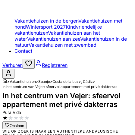
Vakantiehuizen in de bergen
Vakantiehuizen met
hond
Wintersport 2027
Kindvriendelijke
vakantiehuizen
Vakantiehuizen aan het
water
Vakantiehuizen aan zee
Vakantiehuizen in de
natuur
Vakantiehuizen met zwembad
Contact
Verhuren
Registreren
>
Vakantiehuizen
>
Spanje
>
Costa de la Luz
>
, Cádiz
>
In het centrum van Vejer: sfeervol appartement met privé dakterras
In het centrum van Vejer: sfeervol
appartement met privé dakterras
Pura Vida
★
★
★
★
★
Opslaan
WIE OP ZOEK IS NAAR EEN AUTHENTIEKE ANDALUSISCHE