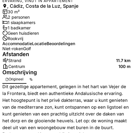
ERVARING, VINDT IN APPARTEMENT
, Cádiz, Costa de la Luz, Spanje
30
m²
2
personen
1
slaapkamers
1
badkamer
Geen huisdieren
Rookvrij
Accommodatie
Locatie
Beoordelingen
Niet-roken
Golf
Afstanden
Strand
11.7 km
Centrum
100 m
Omschrijving
Origineel
Dit gezellige appartement, gelegen in het hart van Vejer de
la Frontera, biedt een authentieke Andalusische ervaring.
Het hoogtepunt is het privé dakterras, waar u kunt genieten
van de mediterrane zon, kunt ontspannen op een ligstoel en
kunt genieten van een prachtig uitzicht over de daken van
het dorp en de glooiende heuvels. Let op: de woning maakt
deel uit van een woongebouw met buren in de buurt.