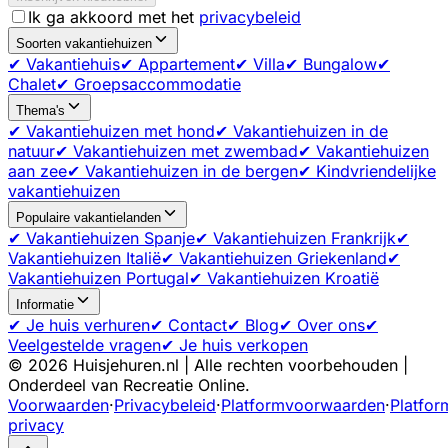
Ik ga akkoord met het
privacybeleid
Soorten vakantiehuizen
✔ Vakantiehuis
✔ Appartement
✔ Villa
✔ Bungalow
✔
Chalet
✔ Groepsaccommodatie
Thema's
✔ Vakantiehuizen met hond
✔ Vakantiehuizen in de
natuur
✔ Vakantiehuizen met zwembad
✔ Vakantiehuizen
aan zee
✔ Vakantiehuizen in de bergen
✔ Kindvriendelijke
vakantiehuizen
Populaire vakantielanden
✔ Vakantiehuizen Spanje
✔ Vakantiehuizen Frankrijk
✔
Vakantiehuizen Italië
✔ Vakantiehuizen Griekenland
✔
Vakantiehuizen Portugal
✔ Vakantiehuizen Kroatië
Informatie
✔ Je huis verhuren
✔ Contact
✔ Blog
✔ Over ons
✔
Veelgestelde vragen
✔ Je huis verkopen
©
2026
Huisjehuren.nl | Alle rechten voorbehouden |
Onderdeel van Recreatie Online.
Voorwaarden
·
Privacybeleid
·
Platformvoorwaarden
·
Platfor
privacy