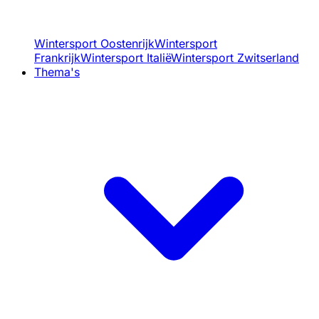
Wintersport Oostenrijk
Wintersport
Frankrijk
Wintersport Italië
Wintersport Zwitserland
Thema's