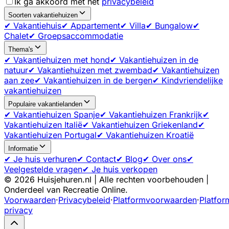
Ik ga akkoord met het
privacybeleid
Soorten vakantiehuizen
✔ Vakantiehuis
✔ Appartement
✔ Villa
✔ Bungalow
✔
Chalet
✔ Groepsaccommodatie
Thema's
✔ Vakantiehuizen met hond
✔ Vakantiehuizen in de
natuur
✔ Vakantiehuizen met zwembad
✔ Vakantiehuizen
aan zee
✔ Vakantiehuizen in de bergen
✔ Kindvriendelijke
vakantiehuizen
Populaire vakantielanden
✔ Vakantiehuizen Spanje
✔ Vakantiehuizen Frankrijk
✔
Vakantiehuizen Italië
✔ Vakantiehuizen Griekenland
✔
Vakantiehuizen Portugal
✔ Vakantiehuizen Kroatië
Informatie
✔ Je huis verhuren
✔ Contact
✔ Blog
✔ Over ons
✔
Veelgestelde vragen
✔ Je huis verkopen
©
2026
Huisjehuren.nl | Alle rechten voorbehouden |
Onderdeel van Recreatie Online.
Voorwaarden
·
Privacybeleid
·
Platformvoorwaarden
·
Platfor
privacy