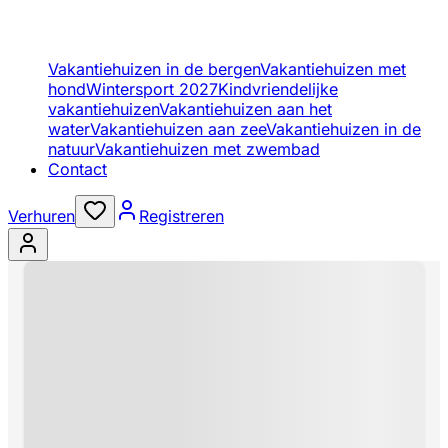
Vakantiehuizen in de bergen
Vakantiehuizen met
hond
Wintersport 2027
Kindvriendelijke
vakantiehuizen
Vakantiehuizen aan het
water
Vakantiehuizen aan zee
Vakantiehuizen in de
natuur
Vakantiehuizen met zwembad
Contact
Verhuren
Registreren