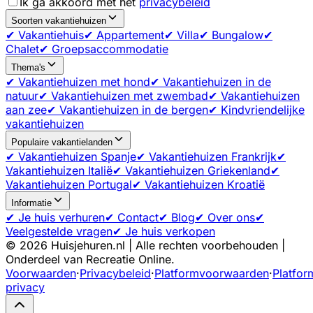
Ik ga akkoord met het
privacybeleid
Soorten vakantiehuizen
✔ Vakantiehuis
✔ Appartement
✔ Villa
✔ Bungalow
✔
Chalet
✔ Groepsaccommodatie
Thema's
✔ Vakantiehuizen met hond
✔ Vakantiehuizen in de
natuur
✔ Vakantiehuizen met zwembad
✔ Vakantiehuizen
aan zee
✔ Vakantiehuizen in de bergen
✔ Kindvriendelijke
vakantiehuizen
Populaire vakantielanden
✔ Vakantiehuizen Spanje
✔ Vakantiehuizen Frankrijk
✔
Vakantiehuizen Italië
✔ Vakantiehuizen Griekenland
✔
Vakantiehuizen Portugal
✔ Vakantiehuizen Kroatië
Informatie
✔ Je huis verhuren
✔ Contact
✔ Blog
✔ Over ons
✔
Veelgestelde vragen
✔ Je huis verkopen
©
2026
Huisjehuren.nl | Alle rechten voorbehouden |
Onderdeel van Recreatie Online.
Voorwaarden
·
Privacybeleid
·
Platformvoorwaarden
·
Platfor
privacy