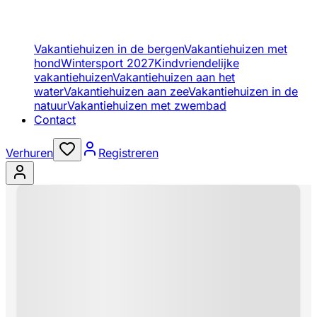
Vakantiehuizen in de bergen
Vakantiehuizen met
hond
Wintersport 2027
Kindvriendelijke
vakantiehuizen
Vakantiehuizen aan het
water
Vakantiehuizen aan zee
Vakantiehuizen in de
natuur
Vakantiehuizen met zwembad
Contact
Verhuren
Registreren