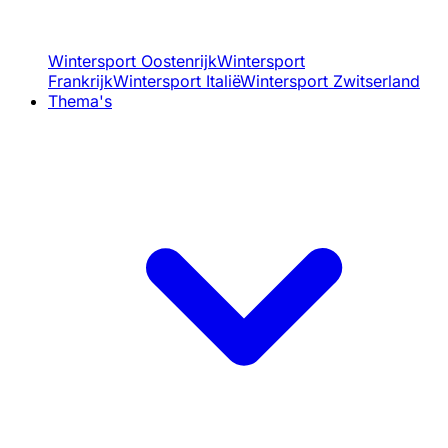
Wintersport Oostenrijk
Wintersport
Frankrijk
Wintersport Italië
Wintersport Zwitserland
Thema's