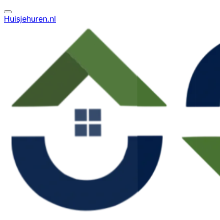
Huisjehuren.nl