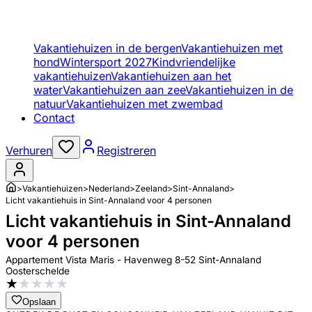
Vakantiehuizen in de bergen
Vakantiehuizen met
hond
Wintersport 2027
Kindvriendelijke
vakantiehuizen
Vakantiehuizen aan het
water
Vakantiehuizen aan zee
Vakantiehuizen in de
natuur
Vakantiehuizen met zwembad
Contact
Verhuren
Registreren
>
Vakantiehuizen
>
Nederland
>
Zeeland
>
Sint-Annaland
>
Licht vakantiehuis in Sint-Annaland voor 4 personen
Licht vakantiehuis in Sint-Annaland
voor 4 personen
Appartement Vista Maris - Havenweg 8-52 Sint-Annaland
Oosterschelde
★
★
★
★
★
Opslaan