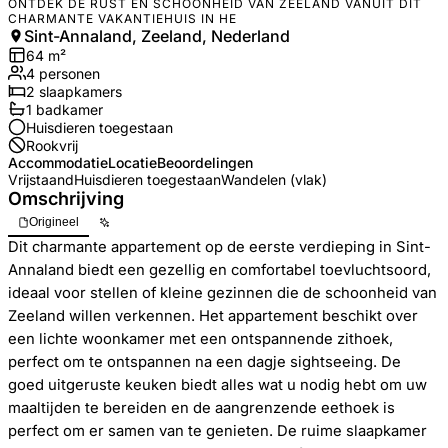
ONTDEK DE RUST EN SCHOONHEID VAN ZEELAND VANUIT DIT
CHARMANTE VAKANTIEHUIS IN HE
Sint-Annaland, Zeeland, Nederland
64
m²
4
personen
2
slaapkamers
1
badkamer
Huisdieren toegestaan
Rookvrij
Accommodatie
Locatie
Beoordelingen
Vrijstaand
Huisdieren toegestaan
Wandelen (vlak)
Omschrijving
Origineel
Dit charmante appartement op de eerste verdieping in Sint-
Annaland biedt een gezellig en comfortabel toevluchtsoord,
ideaal voor stellen of kleine gezinnen die de schoonheid van
Zeeland willen verkennen. Het appartement beschikt over
een lichte woonkamer met een ontspannende zithoek,
perfect om te ontspannen na een dagje sightseeing. De
goed uitgeruste keuken biedt alles wat u nodig hebt om uw
maaltijden te bereiden en de aangrenzende eethoek is
perfect om er samen van te genieten. De ruime slaapkamer