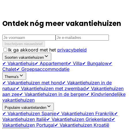
Ontdek nóg meer vakantiehuizen
Inschrijven nieuwsbrief
Ik ga akkoord met het
privacybeleid
Soorten vakantiehuizen
✔ Vakantiehuis
✔ Appartement
✔ Villa
✔ Bungalow
✔
Chalet
✔ Groepsaccommodatie
Thema's
✔ Vakantiehuizen met hond
✔ Vakantiehuizen in de
natuur
✔ Vakantiehuizen met zwembad
✔ Vakantiehuizen
aan zee
✔ Vakantiehuizen in de bergen
✔ Kindvriendelijke
vakantiehuizen
Populaire vakantielanden
✔ Vakantiehuizen Spanje
✔ Vakantiehuizen Frankrijk
✔
Vakantiehuizen Italië
✔ Vakantiehuizen Griekenland
✔
Vakantiehuizen Portugal
✔ Vakantiehuizen Kroatië