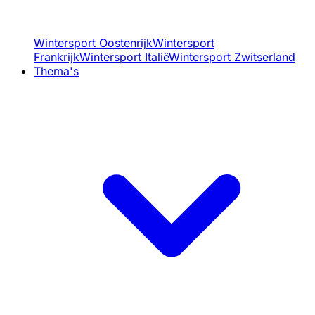
Wintersport Oostenrijk
Wintersport
Frankrijk
Wintersport Italië
Wintersport Zwitserland
Thema's