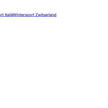
t Italië
Wintersport Zwitserland