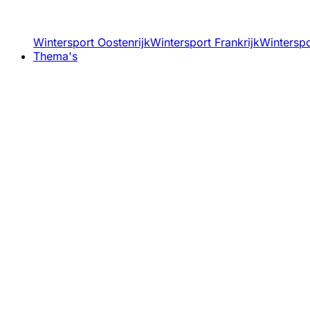
Wintersport Oostenrijk
Wintersport Frankrijk
Winterspor
Thema's