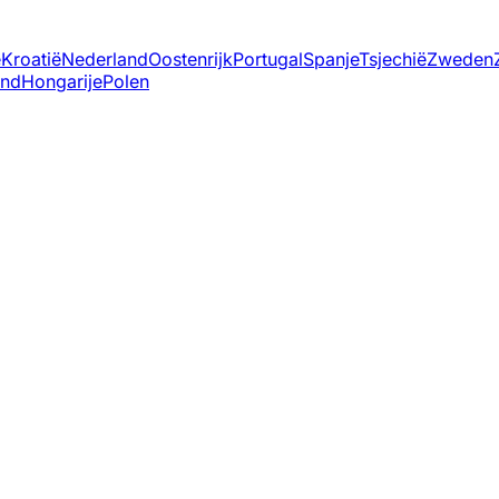
ë
Kroatië
Nederland
Oostenrijk
Portugal
Spanje
Tsjechië
Zweden
and
Hongarije
Polen