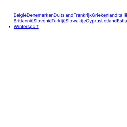
België
Denemarken
Duitsland
Frankrijk
Griekenland
Itali
Brittannië
Slovenië
Turkijë
Slowakije
Cyprus
Letland
Estl
Wintersport