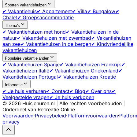
Soorten vakantiehuizen
✔ Vakantiehuis
✔ Appartement
✔ Villa
✔ Bungalow
✔
Chalet
✔ Groepsaccommodatie
Thema's
✔ Vakantiehuizen met hond
✔ Vakantiehuizen in de
natuur
✔ Vakantiehuizen met zwembad
✔ Vakantiehuizen
aan zee
✔ Vakantiehuizen in de bergen
✔ Kindvriendelijke
vakantiehuizen
Populaire vakantielanden
✔ Vakantiehuizen Spanje
✔ Vakantiehuizen Frankrijk
✔
Vakantiehuizen Italië
✔ Vakantiehuizen Griekenland
✔
Vakantiehuizen Portugal
✔ Vakantiehuizen Kroatië
Informatie
✔ Je huis verhuren
✔ Contact
✔ Blog
✔ Over ons
✔
Veelgestelde vragen
✔ Je huis verkopen
©
2026
Huisjehuren.nl | Alle rechten voorbehouden |
Onderdeel van Recreatie Online.
Voorwaarden
·
Privacybeleid
·
Platformvoorwaarden
·
Platfor
privacy