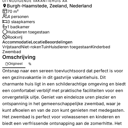
UITNODIGENDE VAKANTIEHUIS AA
Burgh-Haamstede, Zeeland, Nederland
70
m²
4
personen
3
slaapkamers
1
badkamer
Huisdieren toegestaan
Rookvrij
Accommodatie
Locatie
Beoordelingen
Vrijstaand
Niet-roken
Tuin
Huisdieren toegestaan
Kinderbed
Zwembad
Omschrijving
Origineel
Ontsnap naar een sereen toevluchtsoord dat perfect is voor
een gezinsvakantie in dit gastvrije vakantiehuis. Dit
charmante huis ligt in een schilderachtige omgeving en biedt
een comfortabel verblijf met praktische faciliteiten voor een
onvergetelijk uitje. Geniet van eindeloze uren plezier en
ontspanning in het gemeenschappelijke zwembad, waar je
kunt afkoelen en van de zon kunt genieten met medegasten.
Het zwembad is perfect voor volwassenen en kinderen en
biedt een verfrissende ontsnapping aan de zomerhitte. Het