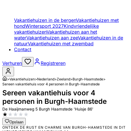
Vakantiehuizen in de bergen
Vakantiehuizen met
hond
Wintersport 2027
Kindvriendelijke
vakantiehuizen
Vakantiehuizen aan het
water
Vakantiehuizen aan zee
Vakantiehuizen in de
natuur
Vakantiehuizen met zwembad
Contact
Verhuren
Registreren
>
Vakantiehuizen
>
Nederland
>
Zeeland
>
Burgh-Haamstede
>
Sereen vakantiehuis voor 4 personen in Burgh-Haamstede
Sereen vakantiehuis voor 4
personen in Burgh-Haamstede
De Haaijmanweg 5 Burgh Haamstede 'Huisje 86'
★
★
★
★
★
Opslaan
ONTDEK DE RUST EN CHARME VAN BURGH-HAAMSTEDE IN DIT