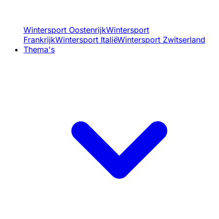
Wintersport Oostenrijk
Wintersport
Frankrijk
Wintersport Italië
Wintersport Zwitserland
Thema's