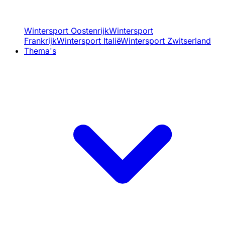
Wintersport Oostenrijk
Wintersport
Frankrijk
Wintersport Italië
Wintersport Zwitserland
Thema's