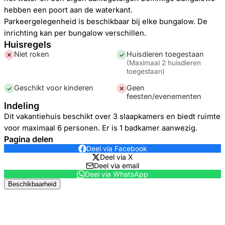
hebben een poort aan de waterkant.
Parkeergelegenheid is beschikbaar bij elke bungalow. De
inrichting kan per bungalow verschillen.
Huisregels
Niet roken
Huisdieren toegestaan
✕
✓
(
Maximaal 2 huisdieren
toegestaan
)
Geschikt voor kinderen
Geen
✓
✕
feesten/evenementen
Indeling
Dit
vakantiehuis
beschikt over
3
slaapkamer
s
en biedt ruimte
voor maximaal
6
personen. Er
is
1
badkamer
aanwezig.
Pagina delen
Deel via Facebook
Deel via X
Deel via email
Deel via WhatsApp
Beschikbaarheid