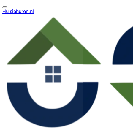
Huisjehuren.nl