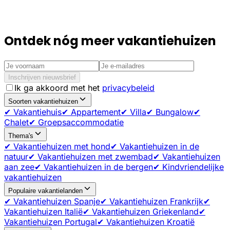
Ontdek nóg meer vakantiehuizen
Inschrijven nieuwsbrief
Ik ga akkoord met het
privacybeleid
Soorten vakantiehuizen
✔ Vakantiehuis
✔ Appartement
✔ Villa
✔ Bungalow
✔
Chalet
✔ Groepsaccommodatie
Thema's
✔ Vakantiehuizen met hond
✔ Vakantiehuizen in de
natuur
✔ Vakantiehuizen met zwembad
✔ Vakantiehuizen
aan zee
✔ Vakantiehuizen in de bergen
✔ Kindvriendelijke
vakantiehuizen
Populaire vakantielanden
✔ Vakantiehuizen Spanje
✔ Vakantiehuizen Frankrijk
✔
Vakantiehuizen Italië
✔ Vakantiehuizen Griekenland
✔
Vakantiehuizen Portugal
✔ Vakantiehuizen Kroatië