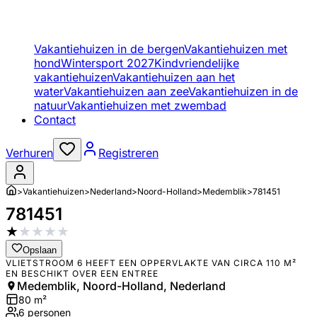
Vakantiehuizen in de bergen
Vakantiehuizen met
hond
Wintersport 2027
Kindvriendelijke
vakantiehuizen
Vakantiehuizen aan het
water
Vakantiehuizen aan zee
Vakantiehuizen in de
natuur
Vakantiehuizen met zwembad
Contact
Verhuren
Registreren
>
Vakantiehuizen
>
Nederland
>
Noord-Holland
>
Medemblik
>
781451
781451
★
★
★
★
★
Opslaan
VLIETSTROOM 6 HEEFT EEN OPPERVLAKTE VAN CIRCA 110 M²
EN BESCHIKT OVER EEN ENTREE
Medemblik, Noord-Holland, Nederland
80
m²
6
personen