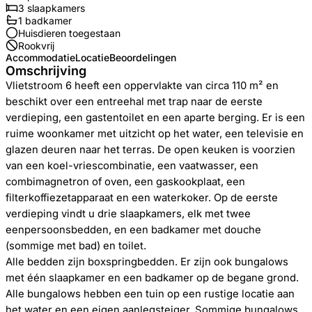
3
slaapkamers
1
badkamer
Huisdieren toegestaan
Rookvrij
Accommodatie
Locatie
Beoordelingen
Omschrijving
Vlietstroom 6 heeft een oppervlakte van circa 110 m² en
beschikt over een entreehal met trap naar de eerste
verdieping, een gastentoilet en een aparte berging. Er is een
ruime woonkamer met uitzicht op het water, een televisie en
glazen deuren naar het terras. De open keuken is voorzien
van een koel-vriescombinatie, een vaatwasser, een
combimagnetron of oven, een gaskookplaat, een
filterkoffiezetapparaat en een waterkoker. Op de eerste
verdieping vindt u drie slaapkamers, elk met twee
eenpersoonsbedden, en een badkamer met douche
(sommige met bad) en toilet.
Alle bedden zijn boxspringbedden. Er zijn ook bungalows
met één slaapkamer en een badkamer op de begane grond.
Alle bungalows hebben een tuin op een rustige locatie aan
het water en een eigen aanlegsteiger. Sommige bungalows