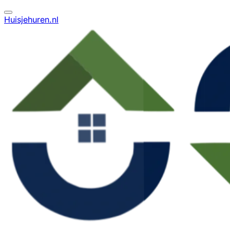
Huisjehuren.nl