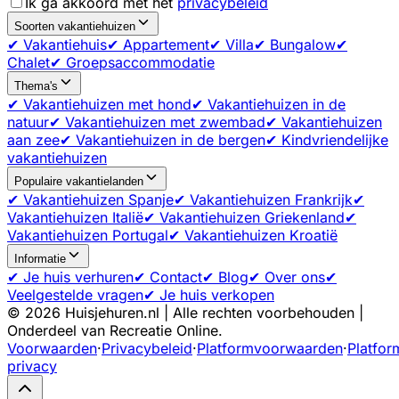
Ik ga akkoord met het
privacybeleid
Soorten vakantiehuizen
✔ Vakantiehuis
✔ Appartement
✔ Villa
✔ Bungalow
✔
Chalet
✔ Groepsaccommodatie
Thema's
✔ Vakantiehuizen met hond
✔ Vakantiehuizen in de
natuur
✔ Vakantiehuizen met zwembad
✔ Vakantiehuizen
aan zee
✔ Vakantiehuizen in de bergen
✔ Kindvriendelijke
vakantiehuizen
Populaire vakantielanden
✔ Vakantiehuizen Spanje
✔ Vakantiehuizen Frankrijk
✔
Vakantiehuizen Italië
✔ Vakantiehuizen Griekenland
✔
Vakantiehuizen Portugal
✔ Vakantiehuizen Kroatië
Informatie
✔ Je huis verhuren
✔ Contact
✔ Blog
✔ Over ons
✔
Veelgestelde vragen
✔ Je huis verkopen
©
2026
Huisjehuren.nl | Alle rechten voorbehouden |
Onderdeel van Recreatie Online.
Voorwaarden
·
Privacybeleid
·
Platformvoorwaarden
·
Platfor
privacy