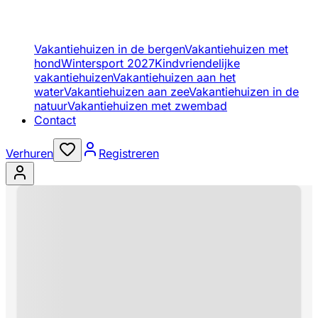
Vakantiehuizen in de bergen
Vakantiehuizen met
hond
Wintersport 2027
Kindvriendelijke
vakantiehuizen
Vakantiehuizen aan het
water
Vakantiehuizen aan zee
Vakantiehuizen in de
natuur
Vakantiehuizen met zwembad
Contact
Verhuren
Registreren