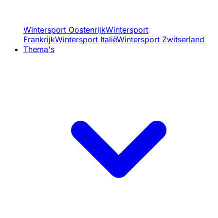
Wintersport Oostenrijk
Wintersport
Frankrijk
Wintersport Italië
Wintersport Zwitserland
Thema's