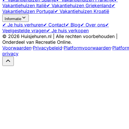
Vakantiehuizen Italië
✔ Vakantiehuizen Griekenland
✔
Vakantiehuizen Portugal
✔ Vakantiehuizen Kroatië
Informatie
✔ Je huis verhuren
✔ Contact
✔ Blog
✔ Over ons
✔
Veelgestelde vragen
✔ Je huis verkopen
©
2026
Huisjehuren.nl | Alle rechten voorbehouden |
Onderdeel van Recreatie Online.
Voorwaarden
·
Privacybeleid
·
Platformvoorwaarden
·
Platfor
privacy