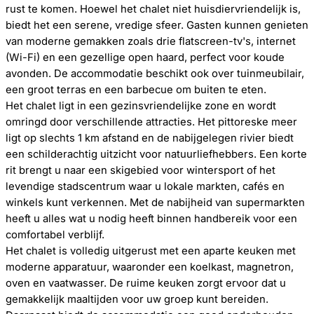
rust te komen. Hoewel het chalet niet huisdiervriendelijk is,
biedt het een serene, vredige sfeer. Gasten kunnen genieten
van moderne gemakken zoals drie flatscreen-tv's, internet
(Wi-Fi) en een gezellige open haard, perfect voor koude
avonden. De accommodatie beschikt ook over tuinmeubilair,
een groot terras en een barbecue om buiten te eten.
Het chalet ligt in een gezinsvriendelijke zone en wordt
omringd door verschillende attracties. Het pittoreske meer
ligt op slechts 1 km afstand en de nabijgelegen rivier biedt
een schilderachtig uitzicht voor natuurliefhebbers. Een korte
rit brengt u naar een skigebied voor wintersport of het
levendige stadscentrum waar u lokale markten, cafés en
winkels kunt verkennen. Met de nabijheid van supermarkten
heeft u alles wat u nodig heeft binnen handbereik voor een
comfortabel verblijf.
Het chalet is volledig uitgerust met een aparte keuken met
moderne apparatuur, waaronder een koelkast, magnetron,
oven en vaatwasser. De ruime keuken zorgt ervoor dat u
gemakkelijk maaltijden voor uw groep kunt bereiden.