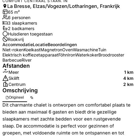
COMFORT CENTRAAL STAAN. IN
La Bresse, Elzas/Vogezen/Lotharingen, Frankrijk
65
m²
6
personen
3
slaapkamers
2
badkamer
s
Huisdieren toegestaan
Rookvrij
Accommodatie
Locatie
Beoordelingen
Niet-roken
Koelkast
Magnetron
Oven
Wasmachine
Tuin
Elektrisch koffiezetapparaat
Föhn
Iron
Waterkoker
Broodrooster
Barbecue
River
Afstanden
Meer
1 km
Skilift
4 km
Centrum
2 km
Omschrijving
Origineel
Dit charmante chalet is ontworpen om comfortabel plaats te
bieden aan maximaal 6 gasten en biedt drie gezellige
slaapkamers met zachte bedden voor een rustgevende
slaap. De accommodatie is perfect voor gezinnen of
groepen, met voldoende ruimte om te ontspannen en tot