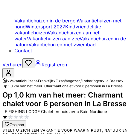
Vakantiehuizen in de bergen
Vakantiehuizen met
hond
Wintersport 2027
Kindvriendelijke
vakantiehuizen
Vakantiehuizen aan het
water
Vakantiehuizen aan zee
Vakantiehuizen in de
natuur
Vakantiehuizen met zwembad
Contact
Verhuren
Registreren
>
Vakantiehuizen
>
Frankrijk
>
Elzas/Vogezen/Lotharingen
>
La Bresse
>
Op 1,0 km van het meer: Charmant chalet voor 6 personen in La Bresse
Op 1,0 km van het meer: Charmant
chalet voor 6 personen in La Bresse
LE FISHING LODGE Chalet en bois avec Bain Nordique
★
★
★
★
★
Opslaan
STELT U ZICH EEN VAKANTIE VOOR WAARIN RUST, NATUUR EN