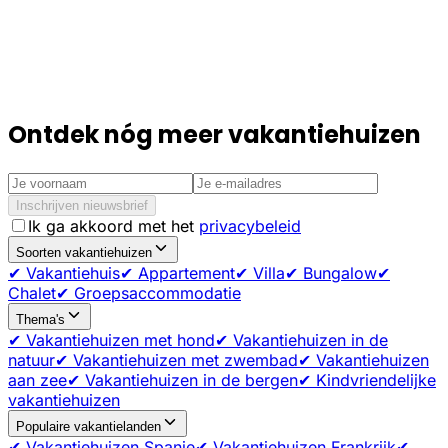
Ontdek nóg meer vakantiehuizen
Inschrijven nieuwsbrief
Ik ga akkoord met het
privacybeleid
Soorten vakantiehuizen
✔ Vakantiehuis
✔ Appartement
✔ Villa
✔ Bungalow
✔
Chalet
✔ Groepsaccommodatie
Thema's
✔ Vakantiehuizen met hond
✔ Vakantiehuizen in de
natuur
✔ Vakantiehuizen met zwembad
✔ Vakantiehuizen
aan zee
✔ Vakantiehuizen in de bergen
✔ Kindvriendelijke
vakantiehuizen
Populaire vakantielanden
✔ Vakantiehuizen Spanje
✔ Vakantiehuizen Frankrijk
✔