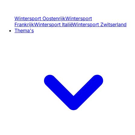
Wintersport Oostenrijk
Wintersport
Frankrijk
Wintersport Italië
Wintersport Zwitserland
Thema's