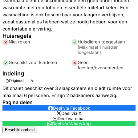
Daarnaast biedt de accommodatie een goed onderhouden
wasruimte met een föhn en essentiële toiletartikelen. Een
wasmachine is ook beschikbaar voor langere verblijven,
zodat gasten alles hebben wat ze nodig hebben voor een
comfortabele ervaring.
Huisregels
Niet roken
Huisdieren toegestaan
✕
✓
(
Maximaal 1 huisdier
toegestaan
)
Geschikt voor kinderen
Geen
✓
✕
feesten/evenementen
Indeling
Origineel
Dit chalet beschikt over 3 slaapkamers en biedt ruimte voor
maximaal 6 personen. Er zijn 2 badkamers aanwezig.
Pagina delen
Deel via Facebook
Deel via X
Deel via email
Deel via WhatsApp
Beschikbaarheid