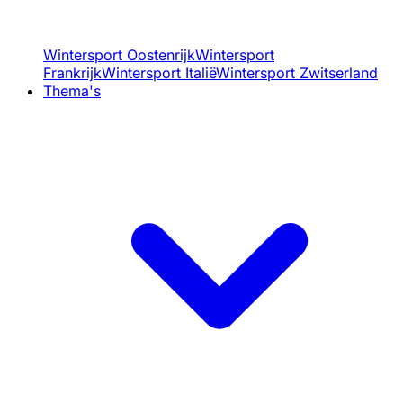
Wintersport Oostenrijk
Wintersport
Frankrijk
Wintersport Italië
Wintersport Zwitserland
Thema's