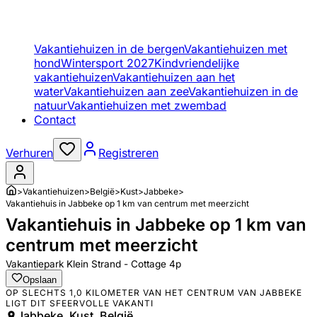
Vakantiehuizen in de bergen
Vakantiehuizen met
hond
Wintersport 2027
Kindvriendelijke
vakantiehuizen
Vakantiehuizen aan het
water
Vakantiehuizen aan zee
Vakantiehuizen in de
natuur
Vakantiehuizen met zwembad
Contact
Verhuren
Registreren
>
Vakantiehuizen
>
België
>
Kust
>
Jabbeke
>
Vakantiehuis in Jabbeke op 1 km van centrum met meerzicht
Vakantiehuis in Jabbeke op 1 km van
centrum met meerzicht
Vakantiepark Klein Strand - Cottage 4p
Opslaan
OP SLECHTS 1,0 KILOMETER VAN HET CENTRUM VAN JABBEKE
LIGT DIT SFEERVOLLE VAKANTI
Jabbeke, Kust, België