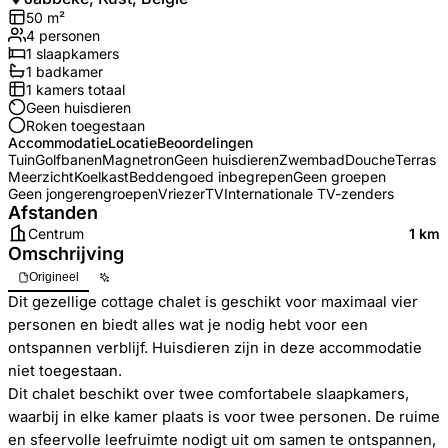
50
m²
4
personen
1
slaapkamers
1
badkamer
1
kamers totaal
Geen huisdieren
Roken toegestaan
Accommodatie
Locatie
Beoordelingen
Tuin
Golfbanen
Magnetron
Geen huisdieren
Zwembad
Douche
Terras
Meerzicht
Koelkast
Beddengoed inbegrepen
Geen groepen
Geen jongerengroepen
Vriezer
TV
Internationale TV-zenders
Afstanden
Centrum
1 km
Omschrijving
Origineel
Dit gezellige cottage chalet is geschikt voor maximaal vier
personen en biedt alles wat je nodig hebt voor een
ontspannen verblijf. Huisdieren zijn in deze accommodatie
niet toegestaan.
Dit chalet beschikt over twee comfortabele slaapkamers,
waarbij in elke kamer plaats is voor twee personen. De ruime
en sfeervolle leefruimte nodigt uit om samen te ontspannen,