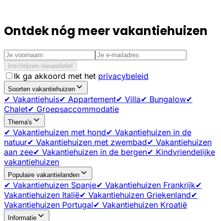
Ontdek nóg meer vakantiehuizen
Inschrijven nieuwsbrief
Ik ga akkoord met het
privacybeleid
Soorten vakantiehuizen
✔ Vakantiehuis
✔ Appartement
✔ Villa
✔ Bungalow
✔
Chalet
✔ Groepsaccommodatie
Thema's
✔ Vakantiehuizen met hond
✔ Vakantiehuizen in de
natuur
✔ Vakantiehuizen met zwembad
✔ Vakantiehuizen
aan zee
✔ Vakantiehuizen in de bergen
✔ Kindvriendelijke
vakantiehuizen
Populaire vakantielanden
✔ Vakantiehuizen Spanje
✔ Vakantiehuizen Frankrijk
✔
Vakantiehuizen Italië
✔ Vakantiehuizen Griekenland
✔
Vakantiehuizen Portugal
✔ Vakantiehuizen Kroatië
Informatie