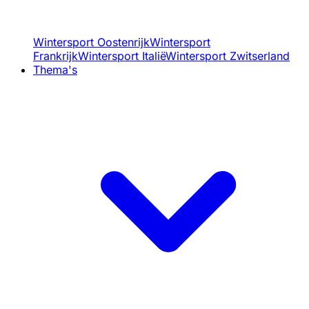
Wintersport Oostenrijk
Wintersport
Frankrijk
Wintersport Italië
Wintersport Zwitserland
Thema's