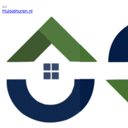
Huisjehuren.nl