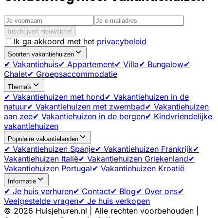
Inschrijven nieuwsbrief
Ik ga akkoord met het
privacybeleid
Soorten vakantiehuizen
✔ Vakantiehuis
✔ Appartement
✔ Villa
✔ Bungalow
✔
Chalet
✔ Groepsaccommodatie
Thema's
✔ Vakantiehuizen met hond
✔ Vakantiehuizen in de
natuur
✔ Vakantiehuizen met zwembad
✔ Vakantiehuizen
aan zee
✔ Vakantiehuizen in de bergen
✔ Kindvriendelijke
vakantiehuizen
Populaire vakantielanden
✔ Vakantiehuizen Spanje
✔ Vakantiehuizen Frankrijk
✔
Vakantiehuizen Italië
✔ Vakantiehuizen Griekenland
✔
Vakantiehuizen Portugal
✔ Vakantiehuizen Kroatië
Informatie
✔ Je huis verhuren
✔ Contact
✔ Blog
✔ Over ons
✔
Veelgestelde vragen
✔ Je huis verkopen
©
2026
Huisjehuren.nl | Alle rechten voorbehouden |