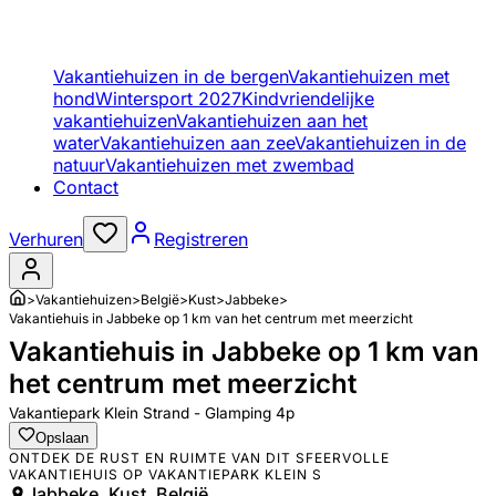
Vakantiehuizen in de bergen
Vakantiehuizen met
hond
Wintersport 2027
Kindvriendelijke
vakantiehuizen
Vakantiehuizen aan het
water
Vakantiehuizen aan zee
Vakantiehuizen in de
natuur
Vakantiehuizen met zwembad
Contact
Verhuren
Registreren
>
Vakantiehuizen
>
België
>
Kust
>
Jabbeke
>
Vakantiehuis in Jabbeke op 1 km van het centrum met meerzicht
Vakantiehuis in Jabbeke op 1 km van
het centrum met meerzicht
Vakantiepark Klein Strand - Glamping 4p
Opslaan
ONTDEK DE RUST EN RUIMTE VAN DIT SFEERVOLLE
VAKANTIEHUIS OP VAKANTIEPARK KLEIN S
Jabbeke, Kust, België