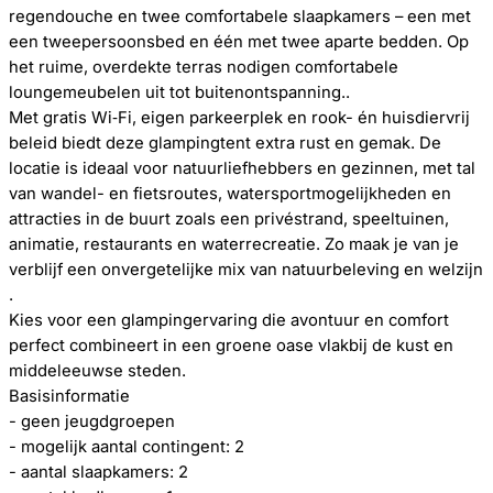
regendouche en twee comfortabele slaapkamers – een met
een tweepersoonsbed en één met twee aparte bedden. Op
het ruime, overdekte terras nodigen comfortabele
loungemeubelen uit tot buitenontspanning..
Met gratis Wi‑Fi, eigen parkeerplek en rook- én huisdiervrij
beleid biedt deze glampingtent extra rust en gemak. De
locatie is ideaal voor natuurliefhebbers en gezinnen, met tal
van wandel- en fietsroutes, watersportmogelijkheden en
attracties in de buurt zoals een privéstrand, speeltuinen,
animatie, restaurants en waterrecreatie. Zo maak je van je
verblijf een onvergetelijke mix van natuurbeleving en welzijn
.
Kies voor een glampingervaring die avontuur en comfort
perfect combineert in een groene oase vlakbij de kust en
middeleeuwse steden.
Basisinformatie
- geen jeugdgroepen
- mogelijk aantal contingent: 2
- aantal slaapkamers: 2