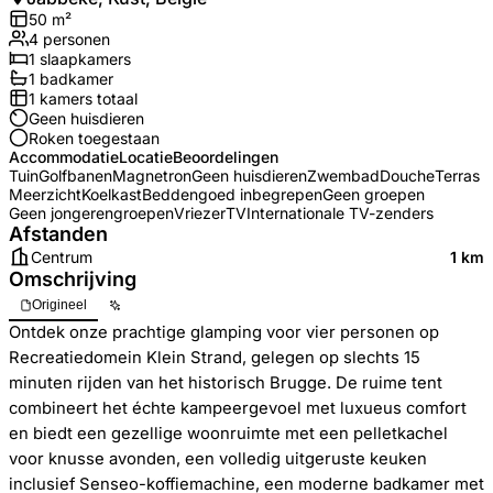
50
m²
4
personen
1
slaapkamers
1
badkamer
1
kamers totaal
Geen huisdieren
Roken toegestaan
Accommodatie
Locatie
Beoordelingen
Tuin
Golfbanen
Magnetron
Geen huisdieren
Zwembad
Douche
Terras
Meerzicht
Koelkast
Beddengoed inbegrepen
Geen groepen
Geen jongerengroepen
Vriezer
TV
Internationale TV-zenders
Afstanden
Centrum
1 km
Omschrijving
Origineel
Ontdek onze prachtige glamping voor vier personen op
Recreatiedomein Klein Strand, gelegen op slechts 15
minuten rijden van het historisch Brugge. De ruime tent
combineert het échte kampeergevoel met luxueus comfort
en biedt een gezellige woonruimte met een pelletkachel
voor knusse avonden, een volledig uitgeruste keuken
inclusief Senseo-koffiemachine, een moderne badkamer met