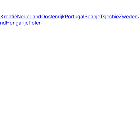
ë
Kroatië
Nederland
Oostenrijk
Portugal
Spanje
Tsjechië
Zweden
and
Hongarije
Polen