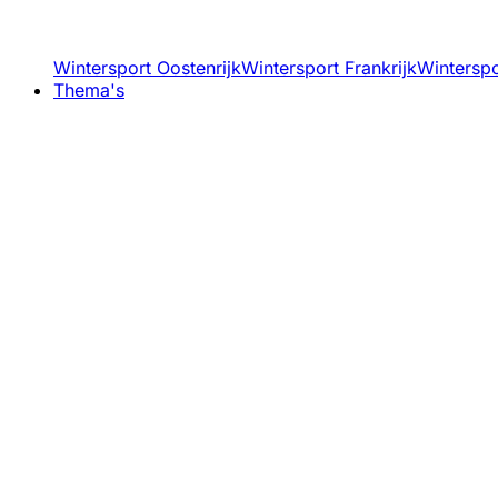
Wintersport Oostenrijk
Wintersport Frankrijk
Winterspor
Thema's