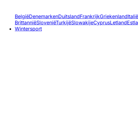
België
Denemarken
Duitsland
Frankrijk
Griekenland
Itali
Brittannië
Slovenië
Turkijë
Slowakije
Cyprus
Letland
Estl
Wintersport