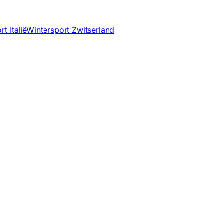
t Italië
Wintersport Zwitserland