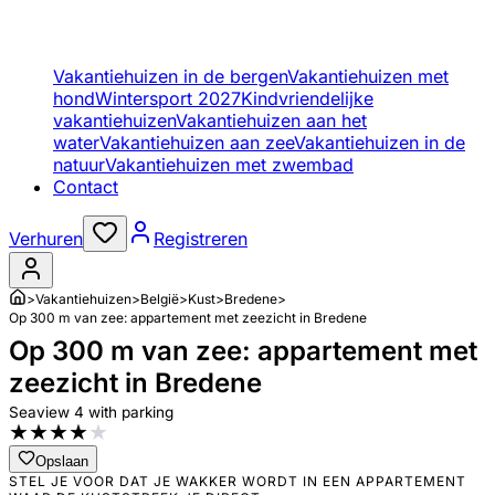
Vakantiehuizen in de bergen
Vakantiehuizen met
hond
Wintersport 2027
Kindvriendelijke
vakantiehuizen
Vakantiehuizen aan het
water
Vakantiehuizen aan zee
Vakantiehuizen in de
natuur
Vakantiehuizen met zwembad
Contact
Verhuren
Registreren
>
Vakantiehuizen
>
België
>
Kust
>
Bredene
>
Op 300 m van zee: appartement met zeezicht in Bredene
Op 300 m van zee: appartement met
zeezicht in Bredene
Seaview 4 with parking
★
★
★
★
★
Opslaan
STEL JE VOOR DAT JE WAKKER WORDT IN EEN APPARTEMENT