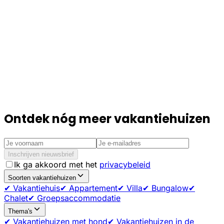
Ontdek nóg meer vakantiehuizen
Inschrijven nieuwsbrief
Ik ga akkoord met het
privacybeleid
Soorten vakantiehuizen
✔ Vakantiehuis
✔ Appartement
✔ Villa
✔ Bungalow
✔
Chalet
✔ Groepsaccommodatie
Thema's
✔ Vakantiehuizen met hond
✔ Vakantiehuizen in de