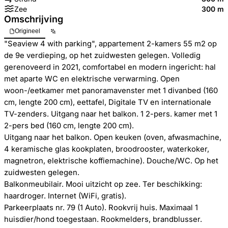
Zee
300 m
Omschrijving
Origineel
"Seaview 4 with parking", appartement 2-kamers 55 m2 op
de 9e verdieping, op het zuidwesten gelegen. Volledig
gerenoveerd in 2021, comfortabel en modern ingericht: hal
met aparte WC en elektrische verwarming. Open
woon-/eetkamer met panoramavenster met 1 divanbed (160
cm, lengte 200 cm), eettafel, Digitale TV en internationale
TV-zenders. Uitgang naar het balkon. 1 2-pers. kamer met 1
2-pers bed (160 cm, lengte 200 cm).
Uitgang naar het balkon. Open keuken (oven, afwasmachine,
4 keramische glas kookplaten, broodrooster, waterkoker,
magnetron, elektrische koffiemachine). Douche/WC. Op het
zuidwesten gelegen.
Balkonmeubilair. Mooi uitzicht op zee. Ter beschikking:
haardroger. Internet (WiFi, gratis).
Parkeerplaats nr. 79 (1 Auto). Rookvrij huis. Maximaal 1
huisdier/hond toegestaan. Rookmelders, brandblusser.