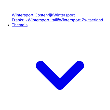
Wintersport Oostenrijk
Wintersport
Frankrijk
Wintersport Italië
Wintersport Zwitserland
Thema's