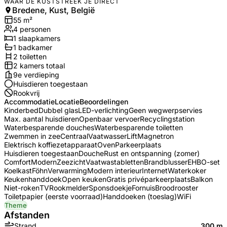
WAAR DE KUSTSTREEK JE DIRECT
Bredene, Kust, België
55
m²
4
personen
1
slaapkamers
1
badkamer
2
toilet
ten
2
kamers totaal
9e verdieping
Huisdieren toegestaan
Rookvrij
Accommodatie
Locatie
Beoordelingen
Kinderbed
Dubbel glas
LED-verlichting
Geen wegwerpservies
Max. aantal huisdieren
Openbaar vervoer
Recyclingstation
Waterbesparende douches
Waterbesparende toiletten
Zwemmen in zee
Centraal
Vaatwasser
Lift
Magnetron
Elektrisch koffiezetapparaat
Oven
Parkeerplaats
Huisdieren toegestaan
Douche
Rust en ontspanning (zomer)
Comfort
Modern
Zeezicht
Vaatwastabletten
Brandblusser
EHBO-set
Koelkast
Föhn
Verwarming
Modern interieur
Internet
Waterkoker
Keukenhanddoek
Open keuken
Gratis privéparkeerplaats
Balkon
Niet-roken
TV
Rookmelder
Sponsdoekje
Fornuis
Broodrooster
Toiletpapier (eerste voorraad)
Handdoeken (toeslag)
WiFi
Theme
Afstanden
Strand
300 m