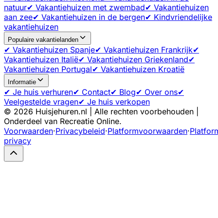
natuur
✔ Vakantiehuizen met zwembad
✔ Vakantiehuizen
aan zee
✔ Vakantiehuizen in de bergen
✔ Kindvriendelijke
vakantiehuizen
Populaire vakantielanden
✔ Vakantiehuizen Spanje
✔ Vakantiehuizen Frankrijk
✔
Vakantiehuizen Italië
✔ Vakantiehuizen Griekenland
✔
Vakantiehuizen Portugal
✔ Vakantiehuizen Kroatië
Informatie
✔ Je huis verhuren
✔ Contact
✔ Blog
✔ Over ons
✔
Veelgestelde vragen
✔ Je huis verkopen
©
2026
Huisjehuren.nl | Alle rechten voorbehouden |
Onderdeel van Recreatie Online.
Voorwaarden
·
Privacybeleid
·
Platformvoorwaarden
·
Platfor
privacy