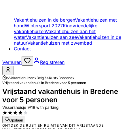
Vakantiehuizen in de bergen
Vakantiehuizen met
hond
Wintersport 2027
Kindvriendelijke
vakantiehuizen
Vakantiehuizen aan het
water
Vakantiehuizen aan zee
Vakantiehuizen in de
natuur
Vakantiehuizen met zwembad
Contact
Verhuren
Registreren
>
Vakantiehuizen
>
België
>
Kust
>
Bredene
>
Vrijstaand vakantiehuis in Bredene voor 5 personen
Vrijstaand vakantiehuis in Bredene
voor 5 personen
Vissershuisje 9/18 with parking
★
★
★
★
★
Opslaan
ONTDEK DE RUST EN RUIMTE VAN DIT VRIJSTAANDE