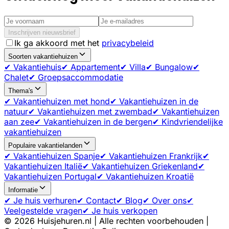
Inschrijven nieuwsbrief
Ik ga akkoord met het
privacybeleid
Soorten vakantiehuizen
✔ Vakantiehuis
✔ Appartement
✔ Villa
✔ Bungalow
✔
Chalet
✔ Groepsaccommodatie
Thema's
✔ Vakantiehuizen met hond
✔ Vakantiehuizen in de
natuur
✔ Vakantiehuizen met zwembad
✔ Vakantiehuizen
aan zee
✔ Vakantiehuizen in de bergen
✔ Kindvriendelijke
vakantiehuizen
Populaire vakantielanden
✔ Vakantiehuizen Spanje
✔ Vakantiehuizen Frankrijk
✔
Vakantiehuizen Italië
✔ Vakantiehuizen Griekenland
✔
Vakantiehuizen Portugal
✔ Vakantiehuizen Kroatië
Informatie
✔ Je huis verhuren
✔ Contact
✔ Blog
✔ Over ons
✔
Veelgestelde vragen
✔ Je huis verkopen
©
2026
Huisjehuren.nl | Alle rechten voorbehouden |