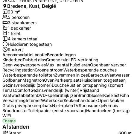
VAKANTIEHUIS IN BREDENE, GELEGEN IN
Bredene, Kust, België
90
m²
5
personen
3
slaapkamers
1
badkamer
1
toilet
4
kamers totaal
Huisdieren toegestaan
Rookvrij
Accommodatie
Locatie
Beoordelingen
Kinderbed
Dubbel glas
Groene tuin
LED-verlichting
Geen wegwerpservies
Max. aantal huisdieren
Openbaar vervoer
Recyclingstation
Groene stroom
Waterbesparende douches
Waterbesparende toiletten
Zwemmen in zee
Barbecue
Vaatwasser
Golfbanen
Magnetron
Oven
Parkeerplaats
Huisdieren toegestaan
Gezinsvriendelijk (zomer)
Douche
Rust en ontspanning (zomer)
Terras
Comfort
Gezinsvriendelijk (winter)
Vrijstaand
Vaatwastabletten
DVD-speler
Strijkijzer
Brandblusser
Koelkast
Föhn
Verwarming
Internet
Waterkoker
Keukenhanddoek
Open keuken
Gratis privéparkeerplaats
Niet-roken
TV
Sponsdoekje
Fornuis
Broodrooster
Toiletpapier (eerste voorraad)
Handdoeken (toeslag)
WiFi
Theme
Afstanden
Strand
600 m