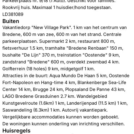
Parkeerplaats nr. 9/18 (1 Auto). Geschikt voor families.
Rookvrij huis. Maximaal 1 huisdier/hond toegestaan.
LD381089
Buiten
Vakantiedorp "New Village Park". 1 km van het centrum van
Bredene, 600 m van zee, 600 m van het strand. Centrale
parkeerplaatsen. Supermarkt 2 km, restaurant 800 m,
fietsverhuur 1.5 km, tramhalte "Bredene Renbaan" 150 m,
bushalte "De Lijn" 370 m, treinstation "Oostende" 9 km,
zandstrand "Bredene" 600 m, overdekt zwembad 4 km.
Golfterrein (18 holes) 9 km, midgetgolf 1 km.
Attracties in de buurt: Aqua Mundo De Haan 5 km, Oostende
Fort-Napoleon en Hang-time 4 km, Blankenberge Sea-Life
Center 14 km, Brugge 24 km, Plopsaland De Panne 43 km,
LAGO Bredene Grasduinen 2.7 km. Wandelgebied
Kunstgevelroute (1.6km) 1 km, Landerijenpad (11.5 km) 1 km,
Saswandeling (6.3km) 1 km. Autovrij vakantiepark.
Vergelijkbare accommodaties kunnen worden geboekt.
De woningen kunnen onderling van inrichting verschillen.
Huisregels