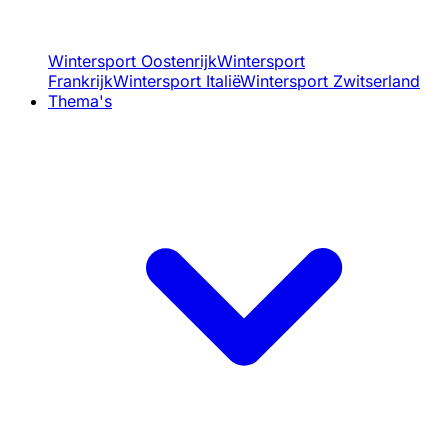
Wintersport Oostenrijk
Wintersport
Frankrijk
Wintersport Italië
Wintersport Zwitserland
Thema's