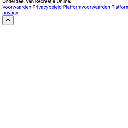
Onderdeel van Recreatie Online.
Voorwaarden
·
Privacybeleid
·
Platformvoorwaarden
·
Platfor
privacy