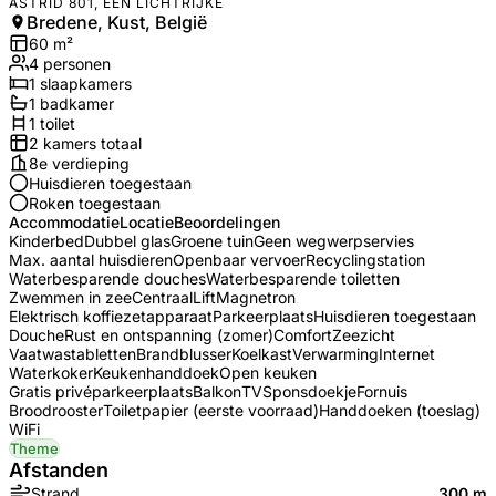
ASTRID 801, EEN LICHTRIJKE
Bredene, Kust, België
60
m²
4
personen
1
slaapkamers
1
badkamer
1
toilet
2
kamers totaal
8e verdieping
Huisdieren toegestaan
Roken toegestaan
Accommodatie
Locatie
Beoordelingen
Kinderbed
Dubbel glas
Groene tuin
Geen wegwerpservies
Max. aantal huisdieren
Openbaar vervoer
Recyclingstation
Waterbesparende douches
Waterbesparende toiletten
Zwemmen in zee
Centraal
Lift
Magnetron
Elektrisch koffiezetapparaat
Parkeerplaats
Huisdieren toegestaan
Douche
Rust en ontspanning (zomer)
Comfort
Zeezicht
Vaatwastabletten
Brandblusser
Koelkast
Verwarming
Internet
Waterkoker
Keukenhanddoek
Open keuken
Gratis privéparkeerplaats
Balkon
TV
Sponsdoekje
Fornuis
Broodrooster
Toiletpapier (eerste voorraad)
Handdoeken (toeslag)
WiFi
Theme
Afstanden
Strand
300 m