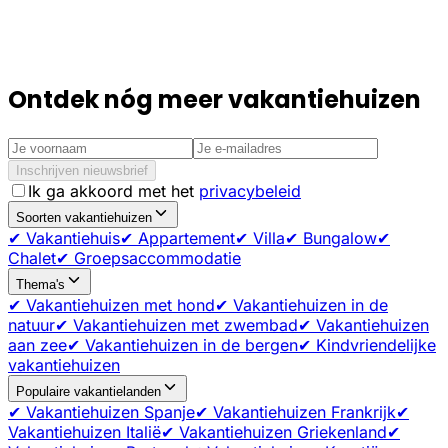
Ontdek nóg meer vakantiehuizen
Inschrijven nieuwsbrief
Ik ga akkoord met het
privacybeleid
Soorten vakantiehuizen
✔ Vakantiehuis
✔ Appartement
✔ Villa
✔ Bungalow
✔
Chalet
✔ Groepsaccommodatie
Thema's
✔ Vakantiehuizen met hond
✔ Vakantiehuizen in de
natuur
✔ Vakantiehuizen met zwembad
✔ Vakantiehuizen
aan zee
✔ Vakantiehuizen in de bergen
✔ Kindvriendelijke
vakantiehuizen
Populaire vakantielanden
✔ Vakantiehuizen Spanje
✔ Vakantiehuizen Frankrijk
✔
Vakantiehuizen Italië
✔ Vakantiehuizen Griekenland
✔