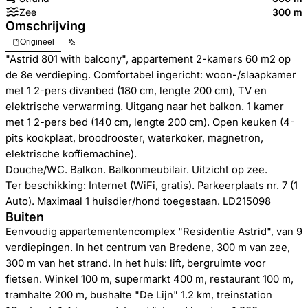
Zee
300 m
Omschrijving
Origineel
"Astrid 801 with balcony", appartement 2-kamers 60 m2 op
de 8e verdieping. Comfortabel ingericht: woon-/slaapkamer
met 1 2-pers divanbed (180 cm, lengte 200 cm), TV en
elektrische verwarming. Uitgang naar het balkon. 1 kamer
met 1 2-pers bed (140 cm, lengte 200 cm). Open keuken (4-
pits kookplaat, broodrooster, waterkoker, magnetron,
elektrische koffiemachine).
Douche/WC. Balkon. Balkonmeubilair. Uitzicht op zee.
Ter beschikking: Internet (WiFi, gratis). Parkeerplaats nr. 7 (1
Auto). Maximaal 1 huisdier/hond toegestaan. LD215098
Buiten
Eenvoudig appartementencomplex "Residentie Astrid", van 9
verdiepingen. In het centrum van Bredene, 300 m van zee,
300 m van het strand. In het huis: lift, bergruimte voor
fietsen. Winkel 100 m, supermarkt 400 m, restaurant 100 m,
tramhalte 200 m, bushalte "De Lijn" 1.2 km, treinstation