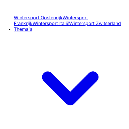
Wintersport Oostenrijk
Wintersport
Frankrijk
Wintersport Italië
Wintersport Zwitserland
Thema's