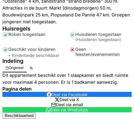
"Oostende" 4 km, zandstrand "strand bredene" 300 m.
Attracties in de buurt: Markt (dinsdagmorgen) 50 m,
Boudewijnpark 25 km, Plopsaland De Panne 47 km. Groepen
jongeren niet toegestaan.
Huisregels
Roken toegestaan
Huisdieren toegestaan
✓
✓
(
Huisdieren toegestaan
)
Geschikt voor kinderen
Geen
✓
✕
feesten/evenementen
• Kinderbedje beschikbaar
Indeling
Origineel
Dit appartement beschikt over 1 slaapkamer en biedt ruimte
voor maximaal 4 personen. Er is 1 badkamer aanwezig.
Pagina delen
Deel via Facebook
Deel via X
Deel via email
Deel via WhatsApp
Beschikbaarheid