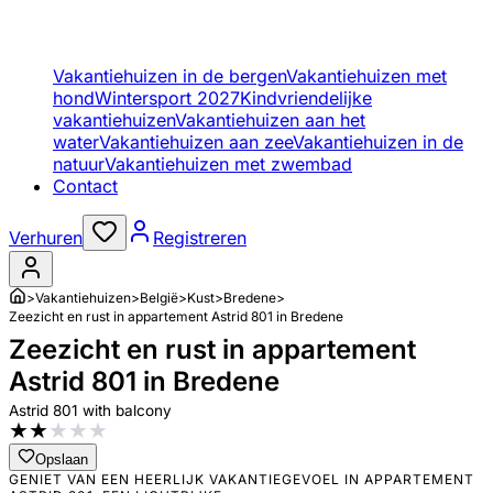
Vakantiehuizen in de bergen
Vakantiehuizen met
hond
Wintersport 2027
Kindvriendelijke
vakantiehuizen
Vakantiehuizen aan het
water
Vakantiehuizen aan zee
Vakantiehuizen in de
natuur
Vakantiehuizen met zwembad
Contact
Verhuren
Registreren
>
Vakantiehuizen
>
België
>
Kust
>
Bredene
>
Zeezicht en rust in appartement Astrid 801 in Bredene
Zeezicht en rust in appartement
Astrid 801 in Bredene
Astrid 801 with balcony
★
★
★
★
★
Opslaan
GENIET VAN EEN HEERLIJK VAKANTIEGEVOEL IN APPARTEMENT