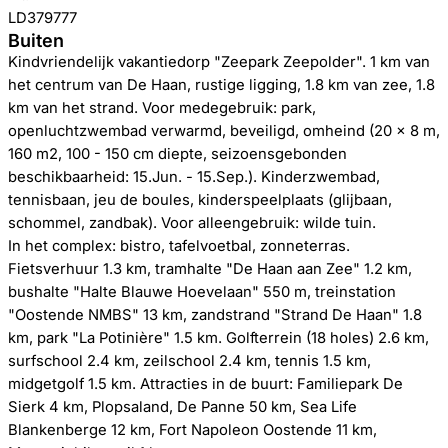
LD379777
Buiten
Kindvriendelijk vakantiedorp "Zeepark Zeepolder". 1 km van
het centrum van De Haan, rustige ligging, 1.8 km van zee, 1.8
km van het strand. Voor medegebruik: park,
openluchtzwembad verwarmd, beveiligd, omheind (20 x 8 m,
160 m2, 100 - 150 cm diepte, seizoensgebonden
beschikbaarheid: 15.Jun. - 15.Sep.). Kinderzwembad,
tennisbaan, jeu de boules, kinderspeelplaats (glijbaan,
schommel, zandbak). Voor alleengebruik: wilde tuin.
In het complex: bistro, tafelvoetbal, zonneterras.
Fietsverhuur 1.3 km, tramhalte "De Haan aan Zee" 1.2 km,
bushalte "Halte Blauwe Hoevelaan" 550 m, treinstation
"Oostende NMBS" 13 km, zandstrand "Strand De Haan" 1.8
km, park "La Potinière" 1.5 km. Golfterrein (18 holes) 2.6 km,
surfschool 2.4 km, zeilschool 2.4 km, tennis 1.5 km,
midgetgolf 1.5 km. Attracties in de buurt: Familiepark De
Sierk 4 km, Plopsaland, De Panne 50 km, Sea Life
Blankenberge 12 km, Fort Napoleon Oostende 11 km,