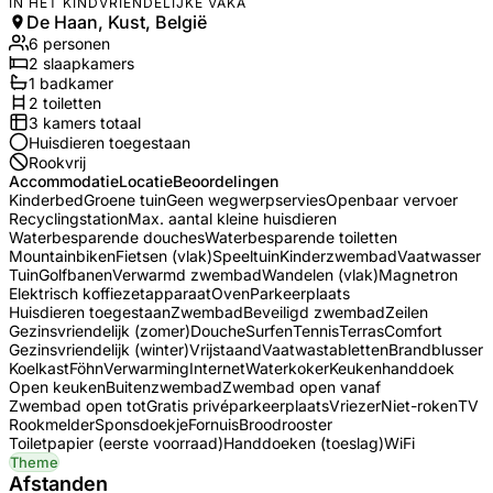
IN HET KINDVRIENDELIJKE VAKA
De Haan, Kust, België
6
personen
2
slaapkamers
1
badkamer
2
toilet
ten
3
kamers totaal
Huisdieren toegestaan
Rookvrij
Accommodatie
Locatie
Beoordelingen
Kinderbed
Groene tuin
Geen wegwerpservies
Openbaar vervoer
Recyclingstation
Max. aantal kleine huisdieren
Waterbesparende douches
Waterbesparende toiletten
Mountainbiken
Fietsen (vlak)
Speeltuin
Kinderzwembad
Vaatwasser
Tuin
Golfbanen
Verwarmd zwembad
Wandelen (vlak)
Magnetron
Elektrisch koffiezetapparaat
Oven
Parkeerplaats
Huisdieren toegestaan
Zwembad
Beveiligd zwembad
Zeilen
Gezinsvriendelijk (zomer)
Douche
Surfen
Tennis
Terras
Comfort
Gezinsvriendelijk (winter)
Vrijstaand
Vaatwastabletten
Brandblusser
Koelkast
Föhn
Verwarming
Internet
Waterkoker
Keukenhanddoek
Open keuken
Buitenzwembad
Zwembad open vanaf
Zwembad open tot
Gratis privéparkeerplaats
Vriezer
Niet-roken
TV
Rookmelder
Sponsdoekje
Fornuis
Broodrooster
Toiletpapier (eerste voorraad)
Handdoeken (toeslag)
WiFi
Theme
Afstanden