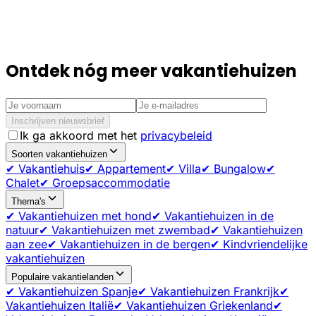
Ontdek nóg meer vakantiehuizen
Inschrijven nieuwsbrief
Ik ga akkoord met het
privacybeleid
Soorten vakantiehuizen
✔ Vakantiehuis
✔ Appartement
✔ Villa
✔ Bungalow
✔
Chalet
✔ Groepsaccommodatie
Thema's
✔ Vakantiehuizen met hond
✔ Vakantiehuizen in de
natuur
✔ Vakantiehuizen met zwembad
✔ Vakantiehuizen
aan zee
✔ Vakantiehuizen in de bergen
✔ Kindvriendelijke
vakantiehuizen
Populaire vakantielanden
✔ Vakantiehuizen Spanje
✔ Vakantiehuizen Frankrijk
✔
Vakantiehuizen Italië
✔ Vakantiehuizen Griekenland
✔