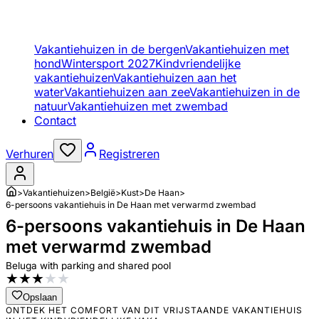
Vakantiehuizen in de bergen
Vakantiehuizen met
hond
Wintersport 2027
Kindvriendelijke
vakantiehuizen
Vakantiehuizen aan het
water
Vakantiehuizen aan zee
Vakantiehuizen in de
natuur
Vakantiehuizen met zwembad
Contact
Verhuren
Registreren
>
Vakantiehuizen
>
België
>
Kust
>
De Haan
>
6-persoons vakantiehuis in De Haan met verwarmd zwembad
6-persoons vakantiehuis in De Haan
met verwarmd zwembad
Beluga with parking and shared pool
★
★
★
★
★
Opslaan
ONTDEK HET COMFORT VAN DIT VRIJSTAANDE VAKANTIEHUIS