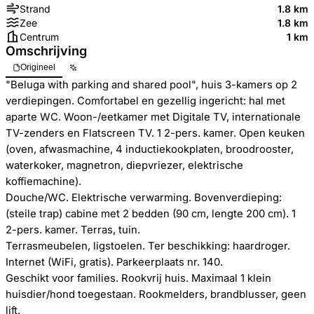
Strand
1.8 km
Zee
1.8 km
Centrum
1 km
Omschrijving
Origineel
"Beluga with parking and shared pool", huis 3-kamers op 2
verdiepingen. Comfortabel en gezellig ingericht: hal met
aparte WC. Woon-/eetkamer met Digitale TV, internationale
TV-zenders en Flatscreen TV. 1 2-pers. kamer. Open keuken
(oven, afwasmachine, 4 inductiekookplaten, broodrooster,
waterkoker, magnetron, diepvriezer, elektrische
koffiemachine).
Douche/WC. Elektrische verwarming. Bovenverdieping:
(steile trap) cabine met 2 bedden (90 cm, lengte 200 cm). 1
2-pers. kamer. Terras, tuin.
Terrasmeubelen, ligstoelen. Ter beschikking: haardroger.
Internet (WiFi, gratis). Parkeerplaats nr. 140.
Geschikt voor families. Rookvrij huis. Maximaal 1 klein
huisdier/hond toegestaan. Rookmelders, brandblusser, geen
lift.