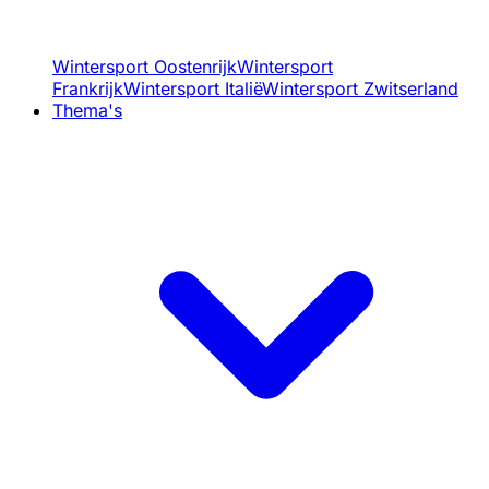
Wintersport Oostenrijk
Wintersport
Frankrijk
Wintersport Italië
Wintersport Zwitserland
Thema's