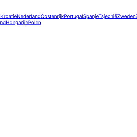
ë
Kroatië
Nederland
Oostenrijk
Portugal
Spanje
Tsjechië
Zweden
and
Hongarije
Polen