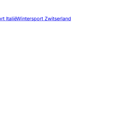
t Italië
Wintersport Zwitserland