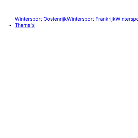
Wintersport Oostenrijk
Wintersport Frankrijk
Winterspor
Thema's