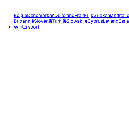
België
Denemarken
Duitsland
Frankrijk
Griekenland
Itali
Brittannië
Slovenië
Turkijë
Slowakije
Cyprus
Letland
Estl
Wintersport