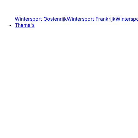
Wintersport Oostenrijk
Wintersport Frankrijk
Winterspor
Thema's