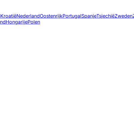
ë
Kroatië
Nederland
Oostenrijk
Portugal
Spanje
Tsjechië
Zweden
and
Hongarije
Polen