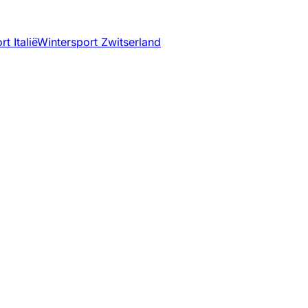
t Italië
Wintersport Zwitserland