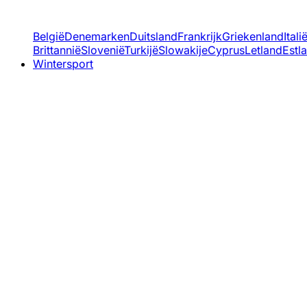
België
Denemarken
Duitsland
Frankrijk
Griekenland
Itali
Brittannië
Slovenië
Turkijë
Slowakije
Cyprus
Letland
Estl
Wintersport